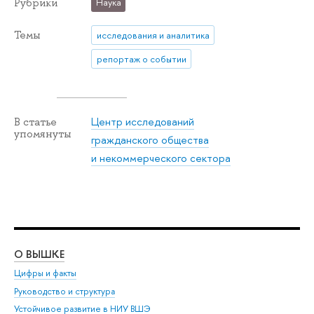
Рубрики
Наука
Темы
исследования и аналитика
репортаж о событии
Центр исследований
В статье
упомянуты
гражданского общества
и некоммерческого сектора
О ВЫШКЕ
ОБ
Цифры и факты
Ли
Руководство и структура
Дов
Устойчивое развитие в НИУ ВШЭ
Ол