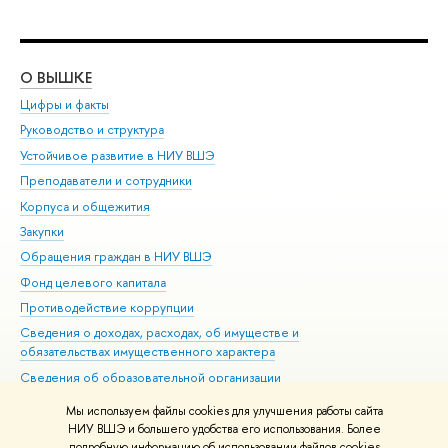
О ВЫШКЕ
ОБ
Цифры и факты
Ли
Руководство и структура
Дов
Устойчивое развитие в НИУ ВШЭ
Ол
Преподаватели и сотрудники
При
Корпуса и общежития
Вы
Закупки
При
Обращения граждан в НИУ ВШЭ
Ас
Фонд целевого капитала
До
Противодействие коррупции
Цен
Сведения о доходах, расходах, об имуществе и
Би
обязательствах имущественного характера
Об
Сведения об образовательной организации
Обр
Людям с ограниченными возможностями здоровья
Мы используем файлы cookies для улучшения работы сайта
Единая платежная страница
НИУ ВШЭ и большего удобства его использования. Более
подробную информацию об использовании файлов cookies