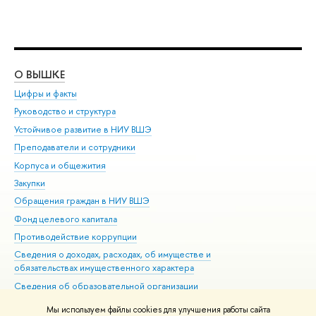
О ВЫШКЕ
ОБ
Цифры и факты
Ли
Руководство и структура
Дов
Устойчивое развитие в НИУ ВШЭ
Ол
Преподаватели и сотрудники
При
Корпуса и общежития
Вы
Закупки
При
Обращения граждан в НИУ ВШЭ
Ас
Фонд целевого капитала
До
Противодействие коррупции
Цен
Сведения о доходах, расходах, об имуществе и
Би
обязательствах имущественного характера
Об
Сведения об образовательной организации
Обр
Людям с ограниченными возможностями здоровья
Мы используем файлы cookies для улучшения работы сайта