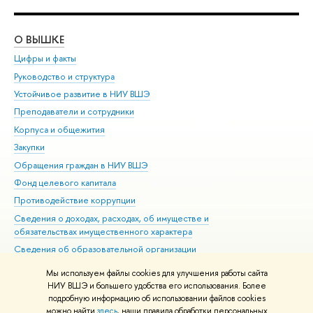
О ВЫШКЕ
ОБ
Цифры и факты
Ли
Руководство и структура
Дов
Устойчивое развитие в НИУ ВШЭ
Ол
Преподаватели и сотрудники
При
Корпуса и общежития
Вы
Закупки
При
Обращения граждан в НИУ ВШЭ
Ас
Фонд целевого капитала
До
Противодействие коррупции
Цен
Сведения о доходах, расходах, об имуществе и
Би
обязательствах имущественного характера
Об
Сведения об образовательной организации
Обр
Людям с ограниченными возможностями здоровья
Мы используем файлы cookies для улучшения работы сайта
Единая платежная страница
НИУ ВШЭ и большего удобства его использования. Более
подробную информацию об использовании файлов cookies
Работа в Вышке
можно найти
здесь
, наши правила обработки персональных