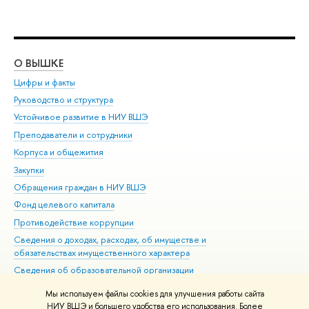
О ВЫШКЕ
ОБ
Цифры и факты
Ли
Руководство и структура
Дов
Устойчивое развитие в НИУ ВШЭ
Ол
Преподаватели и сотрудники
При
Корпуса и общежития
Вы
Закупки
При
Обращения граждан в НИУ ВШЭ
Ас
Фонд целевого капитала
До
Противодействие коррупции
Цен
Сведения о доходах, расходах, об имуществе и
Би
обязательствах имущественного характера
Об
Сведения об образовательной организации
Обр
Людям с ограниченными возможностями здоровья
Мы используем файлы cookies для улучшения работы сайта
Единая платежная страница
НИУ ВШЭ и большего удобства его использования. Более