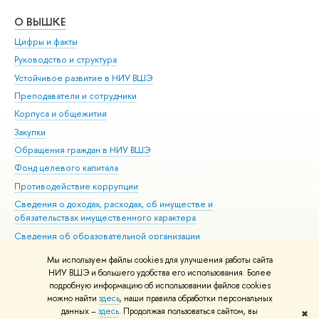
О ВЫШКЕ
ОБ
Цифры и факты
Ли
Руководство и структура
Дов
Устойчивое развитие в НИУ ВШЭ
Ол
Преподаватели и сотрудники
При
Корпуса и общежития
Вы
Закупки
При
Обращения граждан в НИУ ВШЭ
Ас
Фонд целевого капитала
До
Противодействие коррупции
Цен
Сведения о доходах, расходах, об имуществе и
Би
обязательствах имущественного характера
Об
Сведения об образовательной организации
Обр
Людям с ограниченными возможностями здоровья
Мы используем файлы cookies для улучшения работы сайта
Единая платежная страница
НИУ ВШЭ и большего удобства его использования. Более
подробную информацию об использовании файлов cookies
Работа в Вышке
можно найти
здесь
, наши правила обработки персональных
данных –
здесь
. Продолжая пользоваться сайтом, вы
✖