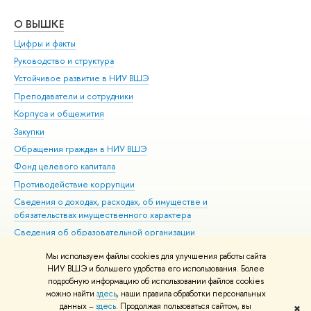
О ВЫШКЕ
ОБ
Цифры и факты
Ли
Руководство и структура
Дов
Устойчивое развитие в НИУ ВШЭ
Ол
Преподаватели и сотрудники
При
Корпуса и общежития
Вы
Закупки
При
Обращения граждан в НИУ ВШЭ
Ас
Фонд целевого капитала
До
Противодействие коррупции
Цен
Сведения о доходах, расходах, об имуществе и
Би
обязательствах имущественного характера
Об
Сведения об образовательной организации
Обр
Людям с ограниченными возможностями здоровья
Мы используем файлы cookies для улучшения работы сайта
Единая платежная страница
НИУ ВШЭ и большего удобства его использования. Более
подробную информацию об использовании файлов cookies
Работа в Вышке
можно найти
здесь
, наши правила обработки персональных
данных –
здесь
. Продолжая пользоваться сайтом, вы
✖