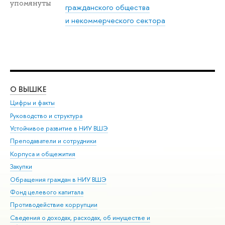
упомянуты
гражданского общества
и некоммерческого сектора
О ВЫШКЕ
ОБ
Цифры и факты
Ли
Руководство и структура
Дов
Устойчивое развитие в НИУ ВШЭ
Ол
Преподаватели и сотрудники
При
Корпуса и общежития
Вы
Закупки
При
Обращения граждан в НИУ ВШЭ
Ас
Фонд целевого капитала
До
Противодействие коррупции
Цен
Сведения о доходах, расходах, об имуществе и
Би