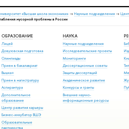
университет «Высшая школа экономики»
→
Научные подразделения
→
Цент
лабления мусорной проблемы в России
ОБРАЗОВАНИЕ
НАУКА
Р
Лицей
Научные подразделения
Би
Довузовская подготовка
Исследовательские проекты
Из
Олимпиады
Мониторинги
Кн
Прием в бакалавриат
Диссертационные советы
Ти
Вышка+
Защиты диссертаций
Ме
Прием в магистратуру
Академическое развитие
Жу
Аспирантура
Конкурсы и гранты
Пу
Дополнительное
Внешние научно-
образование
информационные ресурсы
Центр развития карьеры
Бизнес-инкубатор ВШЭ
Образовательные
партнерства