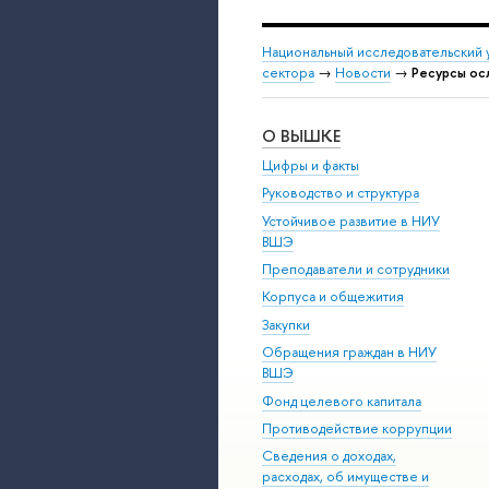
Национальный исследовательский 
сектора
→
Новости
→
Ресурсы ос
О ВЫШКЕ
Цифры и факты
Руководство и структура
Устойчивое развитие в НИУ
ВШЭ
Преподаватели и сотрудники
Корпуса и общежития
Закупки
Обращения граждан в НИУ
ВШЭ
Фонд целевого капитала
Противодействие коррупции
Сведения о доходах,
расходах, об имуществе и