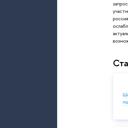
запрос
участн
россия
ослабл
актуал
возмож
Ста
Ша
по