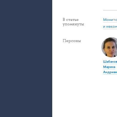
Монито
В статье
упомянуты
и неко
Персоны
Шабано
Марина
Андриан