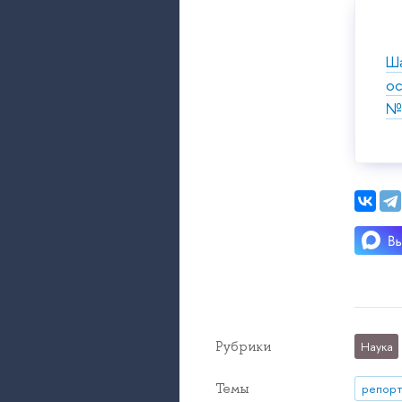
Ша
ос
№6
Рубрики
Наука
Темы
репорт