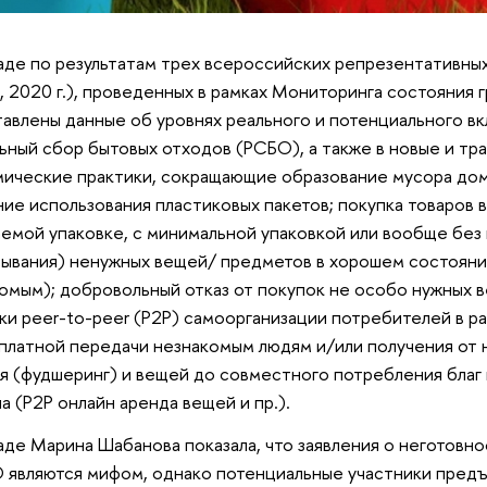
аде по результатам трех всероссийских репрезентативных
., 2020 г.), проведенных в рамках Мониторинга состояния
авлены данные об уровнях реального и потенциального вк
ьный сбор бытовых отходов (РСБО), а также в новые и т
ические практики, сокращающие образование мусора дом
ие использования пластиковых пакетов; покупка товаров 
аемой упаковке, с минимальной упаковкой или вообще без
ывания) ненужных вещей/ предметов в хорошем состояни
омым); добровольный отказ от покупок не особо нужных ве
ки peer-to-peer (P2P) самоорганизации потребителей в р
платной передачи незнакомым людям и/или получения от 
я (фудшеринг) и вещей до совместного потребления благ
а (P2P онлайн аренда вещей и пр.).
аде Марина Шабанова показала, что заявления о неготовн
 являются мифом, однако потенциальные участники пред