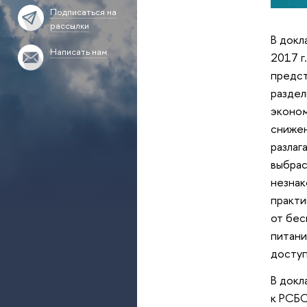
Подписаться на
рассылки
В докл
Написать нам
2017 г
предст
раздел
эконом
снижен
разлаг
выбрас
незнак
практи
от бес
питани
доступ
В докл
к РСБО