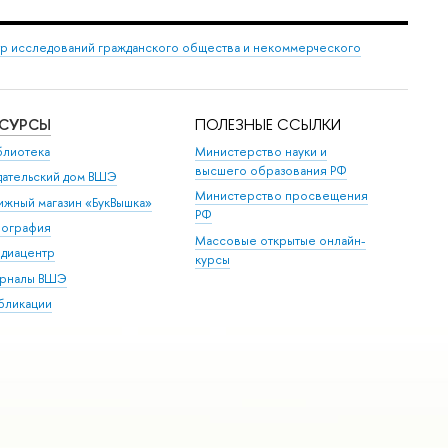
р исследований гражданского общества и некоммерческого
ЕСУРСЫ
ПОЛЕЗНЫЕ ССЫЛКИ
блиотека
Министерство науки и
высшего образования РФ
дательский дом ВШЭ
Министерство просвещения
ижный магазин «БукВышка»
РФ
пография
Массовые открытые онлайн-
диацентр
курсы
рналы ВШЭ
бликации