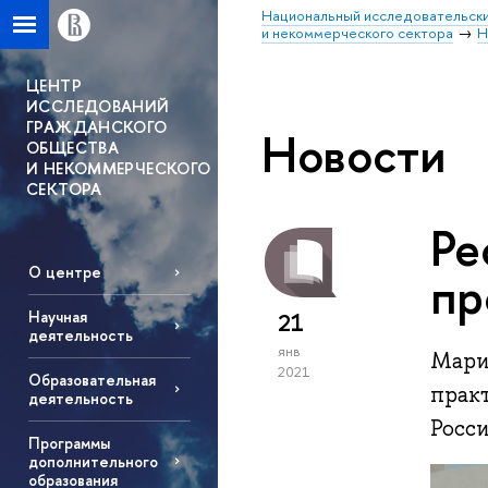
Национальный исследовательски
и некоммерческого сектора
Н
ЦЕНТР
ИССЛЕДОВАНИЙ
ГРАЖДАНСКОГО
Новости
ОБЩЕСТВА
И НЕКОММЕРЧЕСКОГО
СЕКТОРА
Ре
О центре
пр
Научная
21
деятельность
янв
Мари
2021
Образовательная
прак
деятельность
Росс
Программы
дополнительного
образования