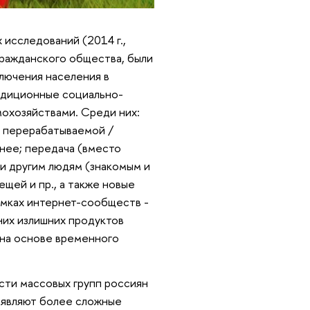
 исследований (2014 г.,
 гражданского общества, были
лючения населения в
радиционные социально-
охозяйствами. Среди них:
в перерабатываемой /
 нее; передача (вместо
и другим людям (знакомым и
щей и пр., а также новые
амках интернет-сообществ -
них излишних продуктов
 на основе временного
ости массовых групп россиян
ъявляют более сложные