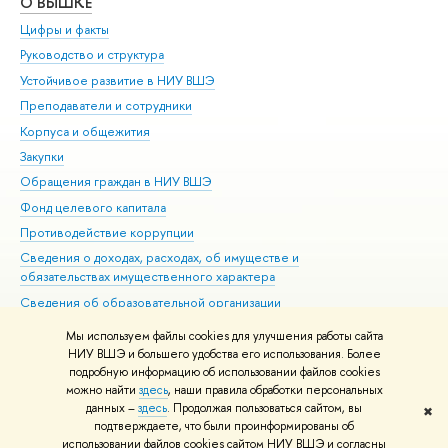
О ВЫШКЕ
ОБ
Цифры и факты
Ли
Руководство и структура
Дов
Устойчивое развитие в НИУ ВШЭ
Ол
Преподаватели и сотрудники
При
Корпуса и общежития
Вы
Закупки
При
Обращения граждан в НИУ ВШЭ
Ас
Фонд целевого капитала
До
Противодействие коррупции
Цен
Сведения о доходах, расходах, об имуществе и
Би
обязательствах имущественного характера
Об
Сведения об образовательной организации
Обр
Людям с ограниченными возможностями здоровья
Мы используем файлы cookies для улучшения работы сайта
Единая платежная страница
НИУ ВШЭ и большего удобства его использования. Более
подробную информацию об использовании файлов cookies
Работа в Вышке
можно найти
здесь
, наши правила обработки персональных
данных –
здесь
. Продолжая пользоваться сайтом, вы
✖
Редактору
подтверждаете, что были проинформированы об
© НИУ ВШЭ 1993–2026
Адреса и контакты
Условия использования
использовании файлов cookies сайтом НИУ ВШЭ и согласны