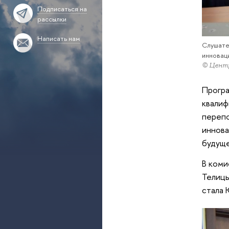
Подписаться на
рассылки
Написать нам
Слушате
инновац
© Центр
Програ
квалиф
перепо
иннова
будуще
В коми
Телицы
стала 