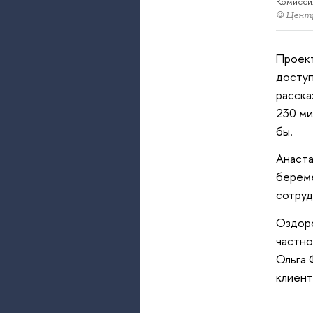
Комисси
© Центр
Проект
доступ
расска
230 ми
бы.
Анаста
береме
сотруд
Оздоро
частно
Ольга 
клиент