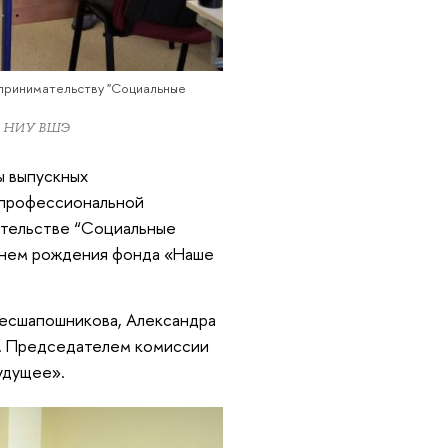
принимательству "Социальные
ра НИУ ВШЭ
ы выпускных
 профессиональной
ательстве “Социальные
 днем рождения фонда «Наше
Бесшапошникова, Александра
я. Председателем комиссии
удущее».