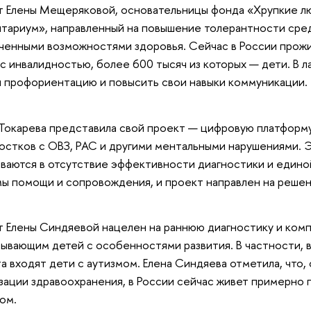
 Елены Мещеряковой, основательницы фонда «Хрупкие лю
тариум», направленный на повышение толерантности сре
ченными возможностями здоровья. Сейчас в России прож
с инвалидностью, более 600 тысяч из которых — дети. В 
 профориентацию и повысить свои навыки коммуникации.
Токарева представила свой проект — цифровую платформ
остков с ОВЗ, РАС и другими ментальными нарушениями. 
иваются в отсутствие эффективности диагностики и един
ы помощи и сопровождения, и проект направлен на решен
 Елены Синдяевой нацелен на раннюю диагностику и ком
ывающим детей с особенностями развития. В частности, 
а входят дети с аутизмом. Елена Синдяева отметила, что
зации здравоохранения, в России сейчас живет примерно 
ом.