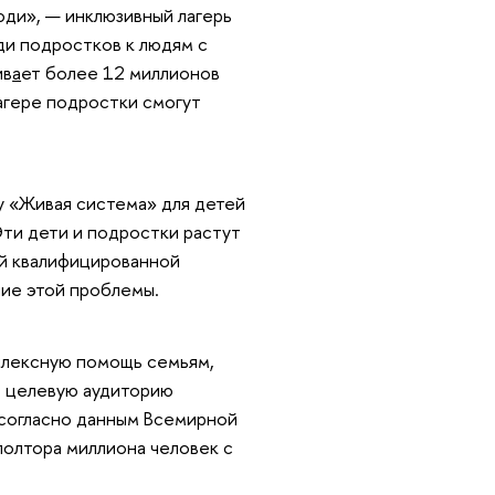
ди», — инклюзивный лагерь
ди подростков к людям с
ив
а
ет более 12 миллионов
лагере подростки смогут
у «Живая система» для детей
Эти дети и подростки растут
ой квалифицированной
ие этой проблемы.
плексную помощь семьям,
в целевую аудиторию
, согласно данным Всемирной
полтора миллиона человек с