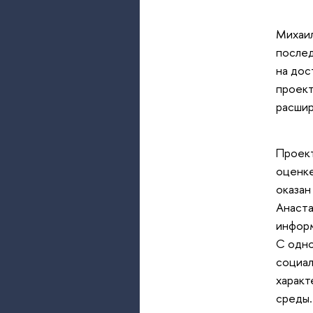
Михаил
послед
на дос
проект
расшир
Проект
оценке
оказан
Анаста
информ
С одно
социал
характ
среды.