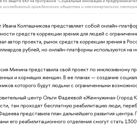
я по защите ВКР на программе "Социальные инновации и предпринимате
 исследований гражданского общества и некоммерческого секто
 Ивана Колпашникова представляет собой онлайн-платфо
ности средств коррекции зрения для людей с ограничен
зал автор проекта, рынок средств коррекции зрения в Рос
ллиардов рублей, но онлайн-платформы используются на не
сия Минина представила свой проект по инклюзивному п
нных и кормящих женщин. В ее планах — создание социал
ников которого будут людьми с ограниченными возможно
вительный центр Ольги Фадеевой «Жемчужина» (город Ко
сти, там проходят бесплатную реабилитацию люди, пере
Фадеева представила план дальнейшего развития центра. 
ами его реабилитационного отделения смогут стать 1300