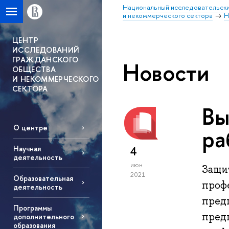
Национальный исследовательски
и некоммерческого сектора
Н
ЦЕНТР
ИССЛЕДОВАНИЙ
ГРАЖДАНСКОГО
Новости
ОБЩЕСТВА
И НЕКОММЕРЧЕСКОГО
СЕКТОРА
Вы
О центре
ра
Научная
4
деятельность
июн
Защи
2021
Образовательная
проф
деятельность
пред
Программы
пред
дополнительного
образования