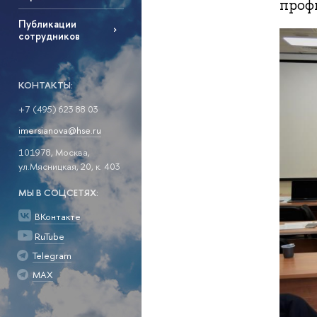
проф
Публикации
сотрудников
КОНТАКТЫ:
+7 (495) 623 88 03
imersianova@hse.ru
101978, Москва,
ул.Мясницкая, 20, к. 403
МЫ В СОЦСЕТЯХ:
ВКонтакте
RuTube
Telegram
MAX