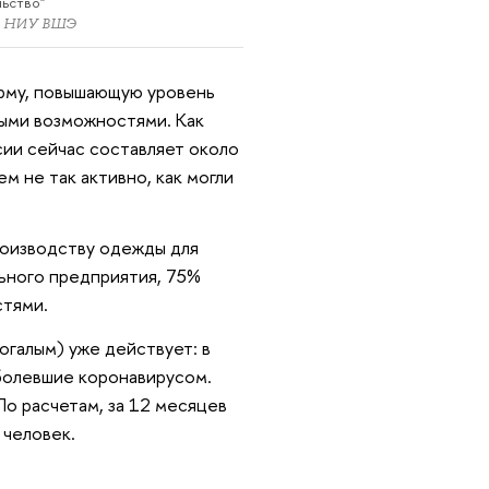
льство"
ра НИУ ВШЭ
рму, повышающую уровень
ными возможностями. Как
сии сейчас составляет около
м не так активно, как могли
роизводству одежды для
ьного предприятия, 75%
стями.
галым) уже действует: в
болевшие коронавирусом.
По расчетам, за 12 месяцев
 человек.