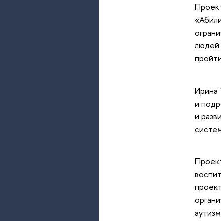
Проект
«Абили
ограни
людей 
пройти
Ирина 
и подр
и разв
систем
Проект
воспит
проект
органи
аутизм