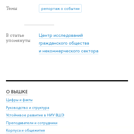
Темы
репортаж о событии
Центр исследований
В статье
упомянуты
гражданского общества
и некоммерческого сектора
О ВЫШКЕ
ОБ
Цифры и факты
Ли
Руководство и структура
Дов
Устойчивое развитие в НИУ ВШЭ
Ол
Преподаватели и сотрудники
При
Корпуса и общежития
Вы