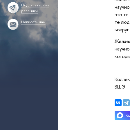
Подписаться на
научно
рассылки
это те
те люд
Написать нам
вокруг
Желаем
научно
которы
Коллек
ВШЭ