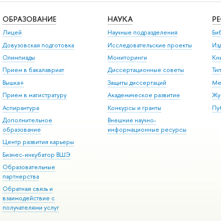
ОБРАЗОВАНИЕ
НАУКА
Р
Лицей
Научные подразделения
Би
Довузовская подготовка
Исследовательские проекты
Из
Олимпиады
Мониторинги
Кн
Прием в бакалавриат
Диссертационные советы
Ти
Вышка+
Защиты диссертаций
Ме
Прием в магистратуру
Академическое развитие
Жу
Аспирантура
Конкурсы и гранты
Пу
Дополнительное
Внешние научно-
образование
информационные ресурсы
Центр развития карьеры
Бизнес-инкубатор ВШЭ
Образовательные
партнерства
Обратная связь и
взаимодействие с
получателями услуг