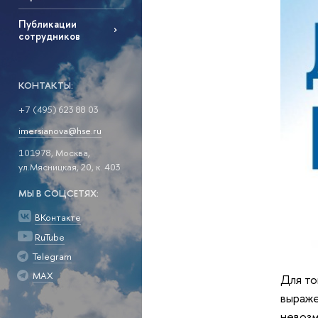
Публикации
сотрудников
КОНТАКТЫ:
+7 (495) 623 88 03
imersianova@hse.ru
101978, Москва,
ул.Мясницкая, 20, к. 403
МЫ В СОЦСЕТЯХ:
ВКонтакте
RuTube
Telegram
MAX
Для то
выраже
невозм