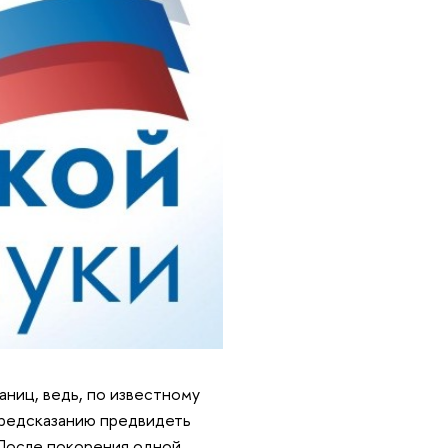
раниц, ведь, по известному
предсказанию предвидеть
После покорения одной