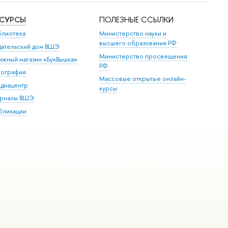
ЕСУРСЫ
ПОЛЕЗНЫЕ ССЫЛКИ
блиотека
Министерство науки и
высшего образования РФ
дательский дом ВШЭ
Министерство просвещения
ижный магазин «БукВышка»
РФ
пография
Массовые открытые онлайн-
диацентр
курсы
рналы ВШЭ
бликации