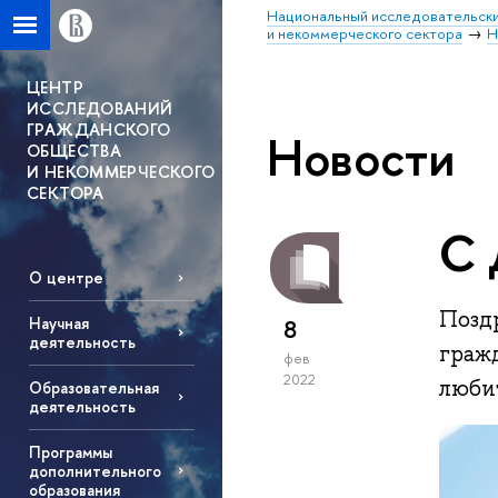
Национальный исследовательски
и некоммерческого сектора
Н
ЦЕНТР
ИССЛЕДОВАНИЙ
ГРАЖДАНСКОГО
Новости
ОБЩЕСТВА
И НЕКОММЕРЧЕСКОГО
СЕКТОРА
С 
О центре
Позд
Научная
8
деятельность
граж
фев
2022
любит
Образовательная
деятельность
Программы
дополнительного
образования