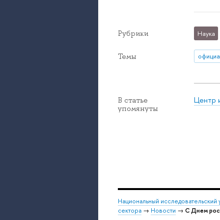
Рубрики
Наука
Темы
официа
Центр 
В статье
упомянуты
Национальный исследовательский 
сектора
→
Новости
→
С Днем рос