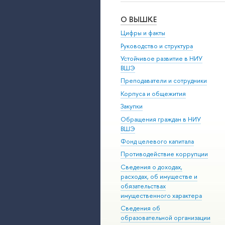
О ВЫШКЕ
Цифры и факты
Руководство и структура
Устойчивое развитие в НИУ
ВШЭ
Преподаватели и сотрудники
Корпуса и общежития
Закупки
Обращения граждан в НИУ
ВШЭ
Фонд целевого капитала
Противодействие коррупции
Сведения о доходах,
расходах, об имуществе и
обязательствах
имущественного характера
Сведения об
образовательной организации