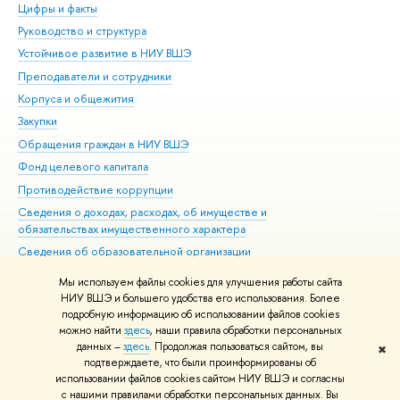
Цифры и факты
Ли
Руководство и структура
Дов
Устойчивое развитие в НИУ ВШЭ
Ол
Преподаватели и сотрудники
При
Корпуса и общежития
Вы
Закупки
При
Обращения граждан в НИУ ВШЭ
Ас
Фонд целевого капитала
До
Противодействие коррупции
Цен
Сведения о доходах, расходах, об имуществе и
Би
обязательствах имущественного характера
Об
Сведения об образовательной организации
Обр
Людям с ограниченными возможностями здоровья
Мы используем файлы cookies для улучшения работы сайта
Единая платежная страница
НИУ ВШЭ и большего удобства его использования. Более
подробную информацию об использовании файлов cookies
Работа в Вышке
можно найти
здесь
, наши правила обработки персональных
данных –
здесь
. Продолжая пользоваться сайтом, вы
✖
Редактору
подтверждаете, что были проинформированы об
© НИУ ВШЭ 1993–2026
Адреса и контакты
Условия использования
использовании файлов cookies сайтом НИУ ВШЭ и согласны
с нашими правилами обработки персональных данных. Вы
материалов
Политика конфиденциальности
Карта сайта