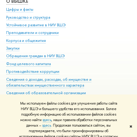
О ВЫШКЕ
ОБ
Цифры и факты
Ли
Руководство и структура
Дов
Устойчивое развитие в НИУ ВШЭ
Ол
Преподаватели и сотрудники
При
Корпуса и общежития
Вы
Закупки
При
Обращения граждан в НИУ ВШЭ
Ас
Фонд целевого капитала
До
Противодействие коррупции
Цен
Сведения о доходах, расходах, об имуществе и
Би
обязательствах имущественного характера
Об
Сведения об образовательной организации
Обр
Людям с ограниченными возможностями здоровья
Мы используем файлы cookies для улучшения работы сайта
Единая платежная страница
НИУ ВШЭ и большего удобства его использования. Более
подробную информацию об использовании файлов cookies
Работа в Вышке
можно найти
здесь
, наши правила обработки персональных
данных –
здесь
. Продолжая пользоваться сайтом, вы
✖
Редактору
подтверждаете, что были проинформированы об
© НИУ ВШЭ 1993–2026
Адреса и контакты
Условия использования
использовании файлов cookies сайтом НИУ ВШЭ и согласны