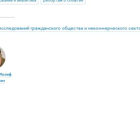
ования и аналитика
репортаж о событии
исследований гражданского общества и некоммерческого сект
Иосиф
вич