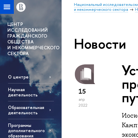
Национальный исследовательски
и некоммерческого сектора
Н
ЦЕНТР
ИССЛЕДОВАНИЙ
ГРАЖДАНСКОГО
Новости
ОБЩЕСТВА
И НЕКОММЕРЧЕСКОГО
СЕКТОРА
Ус
О центре
пр
Научная
15
пу
деятельность
апр
2022
Образовательная
деятельность
Иоси
Камп
Программы
дополнительного
экон
образования