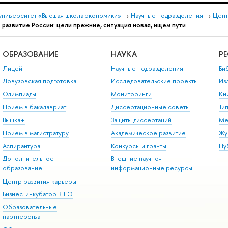
университет «Высшая школа экономики»
→
Научные подразделения
→
Цент
 развитие России: цели прежние, ситуация новая, ищем пути
ОБРАЗОВАНИЕ
НАУКА
Р
Лицей
Научные подразделения
Би
Довузовская подготовка
Исследовательские проекты
Из
Олимпиады
Мониторинги
Кн
Прием в бакалавриат
Диссертационные советы
Ти
Вышка+
Защиты диссертаций
Ме
Прием в магистратуру
Академическое развитие
Жу
Аспирантура
Конкурсы и гранты
Пу
Дополнительное
Внешние научно-
образование
информационные ресурсы
Центр развития карьеры
Бизнес-инкубатор ВШЭ
Образовательные
партнерства