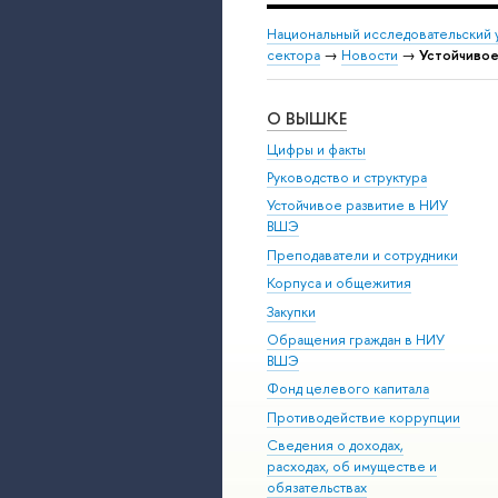
Национальный исследовательский 
сектора
→
Новости
→
Устойчивое
О ВЫШКЕ
Цифры и факты
Руководство и структура
Устойчивое развитие в НИУ
ВШЭ
Преподаватели и сотрудники
Корпуса и общежития
Закупки
Обращения граждан в НИУ
ВШЭ
Фонд целевого капитала
Противодействие коррупции
Сведения о доходах,
расходах, об имуществе и
обязательствах