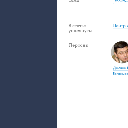
Темы
исслед
Центр 
В статье
упомянуты
Персоны
Дискин 
Евгенье