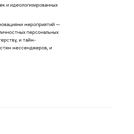
ек и идеологизированных
нновациями мероприятий —
 личностных персональных
стерству, и тайм-
остям мессенджеров, и