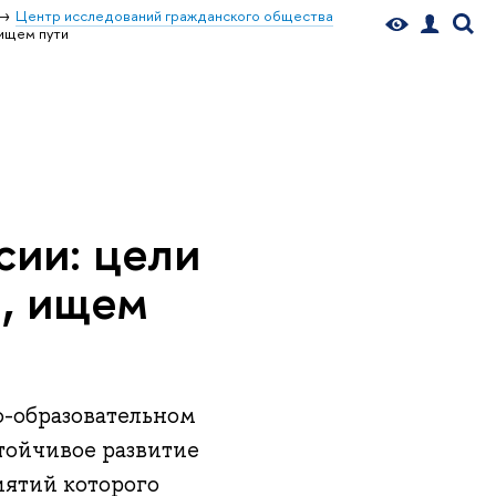
Центр исследований гражданского общества
 ищем пути
сии: цели
я, ищем
-образовательном
тойчивое развитие
иятий которого