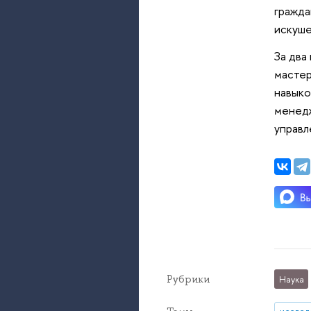
гражда
искуше
За два
мастер
навыков
менедж
управл
Рубрики
Наука