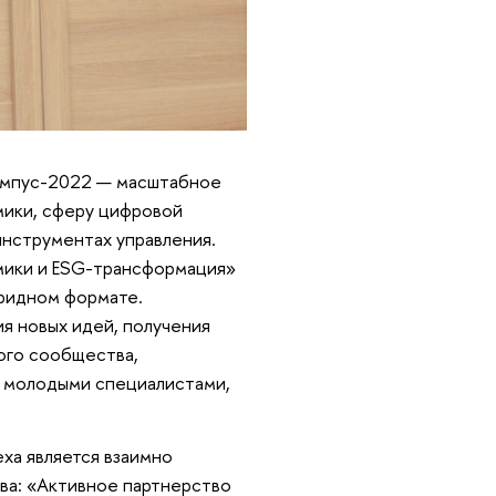
кампус-2022 — масштабное
мики, сферу цифровой
инструментах управления.
мики и ESG-трансформация»
бридном формате.
я новых идей, получения
ого сообщества,
е молодыми специалистами,
ха является взаимно
ва: «Активное партнерство