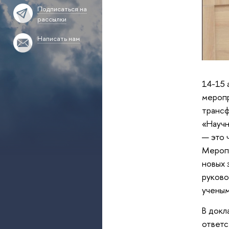
Подписаться на
рассылки
Написать нам
14-15 
меропр
трансф
«Научн
— это 
Меропр
новых 
руково
ученым
В докл
ответс