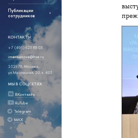
выст
Публикации
преж
сотрудников
КОНТАКТЫ:
+7 (495) 623 88 03
imersianova@hse.ru
101978, Москва,
ул.Мясницкая, 20, к. 403
МЫ В СОЦСЕТЯХ:
ВКонтакте
RuTube
Telegram
MAX