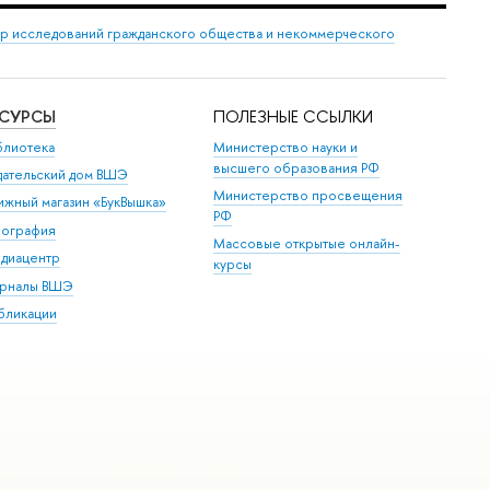
р исследований гражданского общества и некоммерческого
ЕСУРСЫ
ПОЛЕЗНЫЕ ССЫЛКИ
блиотека
Министерство науки и
высшего образования РФ
дательский дом ВШЭ
Министерство просвещения
ижный магазин «БукВышка»
РФ
пография
Массовые открытые онлайн-
диацентр
курсы
рналы ВШЭ
бликации