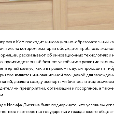
апреля в КИУ проходит инновационно-образовательный 
иятие, на котором эксперты обсуждают проблемы эконо
ормации, рассказывают об инновационных технологиях и 
о-производственный бизнес: устойчивое развитие эконо
четвертый кампус, как и в прошлом году, он проходит в ги
иятие является инновационной площадкой для зарождени
знаний, диалога между экспертами бизнеса и академическ
дителями предприятий, организаций и госорганов, а такж
и.
аде Иосифа Дискина было подчеркнуто, что условием успе
твенное партнерство государства и гражданского общест