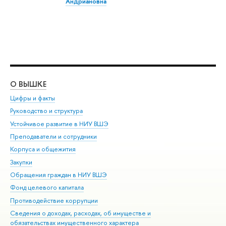
Андриановна
О ВЫШКЕ
ОБ
Цифры и факты
Ли
Руководство и структура
Дов
Устойчивое развитие в НИУ ВШЭ
Ол
Преподаватели и сотрудники
При
Корпуса и общежития
Вы
Закупки
При
Обращения граждан в НИУ ВШЭ
Ас
Фонд целевого капитала
До
Противодействие коррупции
Цен
Сведения о доходах, расходах, об имуществе и
Би
обязательствах имущественного характера