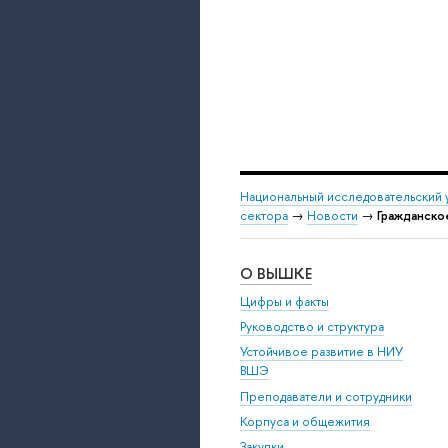
Национальный исследовательский 
сектора
→
Новости
→
Гражданско
О ВЫШКЕ
Цифры и факты
Руководство и структура
Устойчивое развитие в НИУ
ВШЭ
Преподаватели и сотрудники
Корпуса и общежития
Закупки