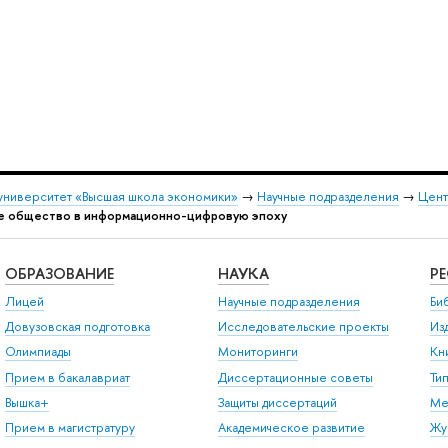
университет «Высшая школа экономики»
→
Научные подразделения
→
Цент
е общество в информационно-цифровую эпоху
ОБРАЗОВАНИЕ
НАУКА
Р
Лицей
Научные подразделения
Би
Довузовская подготовка
Исследовательские проекты
Из
Олимпиады
Мониторинги
Кн
Прием в бакалавриат
Диссертационные советы
Ти
Вышка+
Защиты диссертаций
Ме
Прием в магистратуру
Академическое развитие
Жу