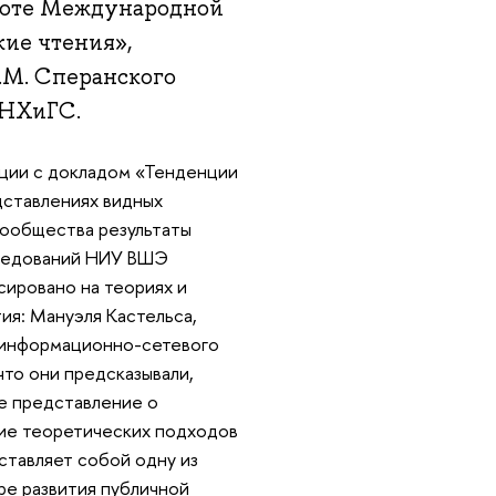
аботе Международной
ие чтения»,
.М. Сперанского
РАНХиГС.
нции с докладом «Тенденции
дставлениях видных
сообщества результаты
следований НИУ ВШЭ
ировано на теориях и
ия: Мануэля Кастельса,
е информационно-сетевого
что они предсказывали,
е представление о
ие теоретических подходов
ставляет собой одну из
ре развития публичной