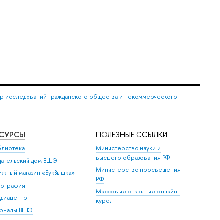
р исследований гражданского общества и некоммерческого
ЕСУРСЫ
ПОЛЕЗНЫЕ ССЫЛКИ
блиотека
Министерство науки и
высшего образования РФ
дательский дом ВШЭ
Министерство просвещения
ижный магазин «БукВышка»
РФ
пография
Массовые открытые онлайн-
диацентр
курсы
рналы ВШЭ