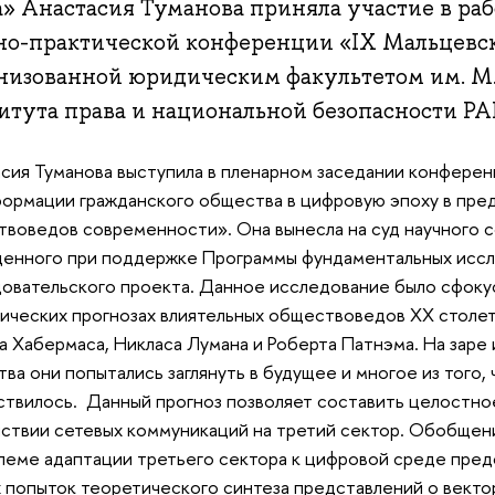
а» Анастасия Туманова приняла участие в р
но-практической конференции «IX Мальцевск
низованной юридическим факультетом им. М
итута права и национальной безопасности 
сия Туманова выступила в пленарном заседании конфере
ормации гражданского общества в цифровую эпоху в пре
воведов современности». Она вынесла на суд научного 
денного при поддержке Программы фундаментальных ис
овательского проекта. Данное исследование было сфокус
ических прогнозах влиятельных обществоведов XX столет
 Хабермаса, Никласа Лумана и Роберта Патнэма. На зар
ва они попытались заглянуть в будущее и многое из того, 
твилось. Данный прогноз позволяет составить целостно
ствии сетевых коммуникаций на третий сектор. Обобщен
леме адаптации третьего сектора к цифровой среде пред
 попыток теоретического синтеза представлений о векто