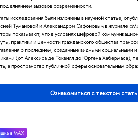
под влиянием вызовов современности.
таты исследования были изложены в научной статье, опу
сией Тумановой и Александром Сафоновым в журнале «Мир
вторы показывают, что в условиях цифровой коммуникаци
уты, практики и ценности гражданского общества трансф
авления о последнем, созданные видными социальными и
иками (от Алексиса де Токвиля до Юргена Хабермаса), 
ть, а пространство публичной сферы основательным обр
Ознакомиться с текстом стать