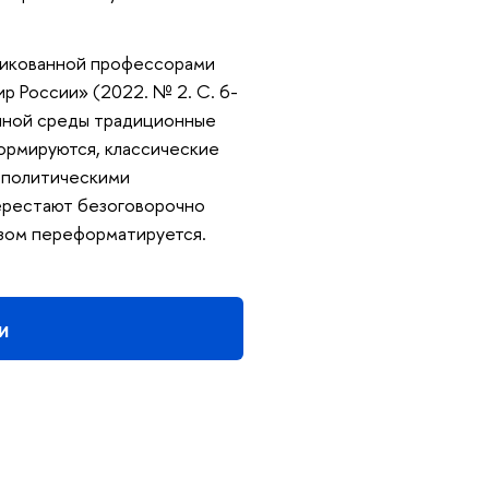
бликованной профессорами
 России» (2022. № 2. С. 6-
онной среды традиционные
ормируются, классические
 политическими
перестают безоговорочно
азом переформатируется.
и