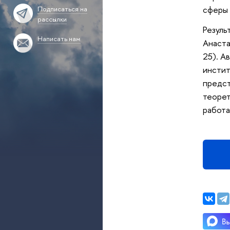
сферы 
Подписаться на
рассылки
Резуль
Написать нам
Анаста
25). А
инстит
предст
теорет
работа