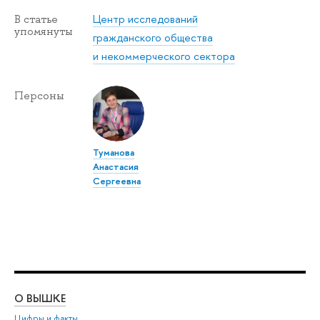
Центр исследований
В статье
упомянуты
гражданского общества
и некоммерческого сектора
Персоны
Туманова
Анастасия
Сергеевна
О ВЫШКЕ
ОБ
Цифры и факты
Ли