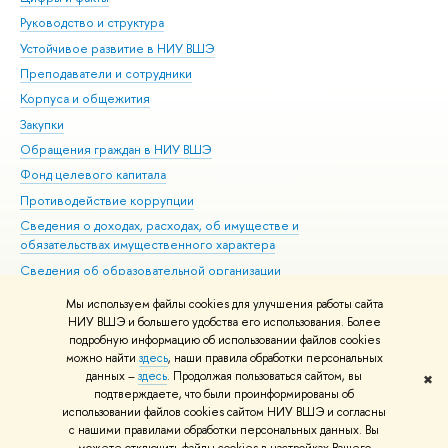
Руководство и структура
Дов
Устойчивое развитие в НИУ ВШЭ
Ол
Преподаватели и сотрудники
При
Корпуса и общежития
Вы
Закупки
При
Обращения граждан в НИУ ВШЭ
Ас
Фонд целевого капитала
До
Противодействие коррупции
Цен
Сведения о доходах, расходах, об имуществе и
Би
обязательствах имущественного характера
Об
Сведения об образовательной организации
Обр
Людям с ограниченными возможностями здоровья
Мы используем файлы cookies для улучшения работы сайта
Единая платежная страница
НИУ ВШЭ и большего удобства его использования. Более
подробную информацию об использовании файлов cookies
Работа в Вышке
можно найти
здесь
, наши правила обработки персональных
данных –
здесь
. Продолжая пользоваться сайтом, вы
✖
Редактору
подтверждаете, что были проинформированы об
© НИУ ВШЭ 1993–2026
Адреса и контакты
Условия использования
использовании файлов cookies сайтом НИУ ВШЭ и согласны
с нашими правилами обработки персональных данных. Вы
материалов
Политика конфиденциальности
Карта сайта