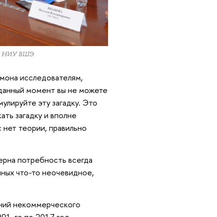
ра НИУ ВШЭ
амона исследователям,
а данный момент вы не можете
улируйте эту загадку. Это
ать загадку и вполне
 нет теории, правильно
ерна потребность всегда
анных что-то неочевидное,
аний некоммерческого
91-го по 2017 год.