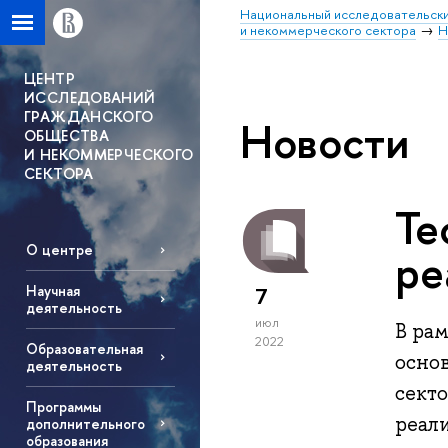
Национальный исследовательски
и некоммерческого сектора
Н
ЦЕНТР
ИССЛЕДОВАНИЙ
ГРАЖДАНСКОГО
Новости
ОБЩЕСТВА
И НЕКОММЕРЧЕСКОГО
СЕКТОРА
Те
О центре
ре
Научная
7
деятельность
июл
В ра
2022
Образовательная
осно
деятельность
секто
Программы
реал
дополнительного
образования