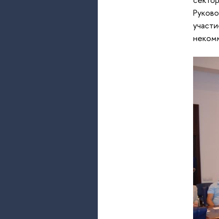
Руково
участи
неком