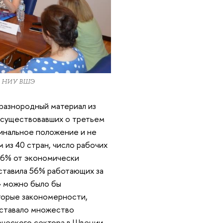
ра НИУ ВШЭ
разнородный материал из
 существовавших о третьем
гинальное положение и не
 из 40 стран, число рабочих
4,6% от экономически
оставила 56% работающих за
» можно было бы
торые закономерности,
вставало множество
рческого сектора в Швеции