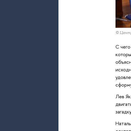
© Центр
С чего
которы
объясн
исходн
удовле
сформу
Лев Як
двигат
загадк
Наталь
сектор