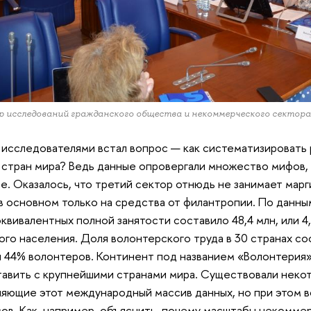
 исследований гражданского общества и некоммерческого секто
исследователями встал вопрос — как систематизировать 
 стран мира? Ведь данные опровергали множество мифов,
е. Оказалось, что третий сектор отнюдь не занимает мар
в основном только на средства от филантропии. По данным
эквивалентных полной занятости составило 48,4 млн, или 
ого населения. Доля волонтерского труда в 30 странах с
и 44% волонтеров. Континент под названием «Волонтерия
авить с крупнейшими странами мира. Существовали неко
яющие этот международный массив данных, но при этом 
ов. Как, например, объяснить, почему масштабы некомме