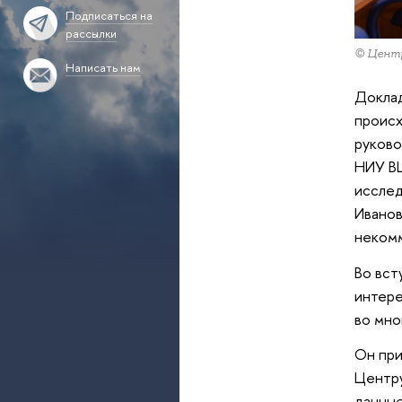
Подписаться на
рассылки
© Центр
Написать нам
Доклад
происх
руково
НИУ ВШ
исслед
Иванов
неком
Во вст
интере
во мно
Он при
Центру
данные