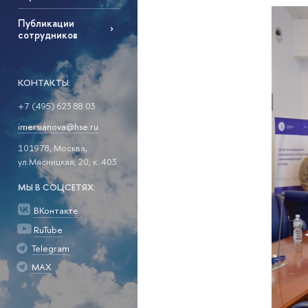
Публикации
сотрудников
КОНТАКТЫ:
+7 (495) 623 88 03
imersianova@hse.ru
101978, Москва,
ул.Мясницкая, 20, к. 403
МЫ В СОЦСЕТЯХ:
ВКонтакте
RuTube
Telegram
MAX