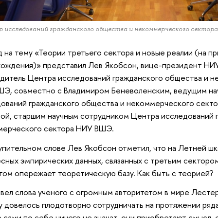
 исследований гражданского общества и некоммерческого секто
 на тему «Теории третьего сектора и новые реалии (на п
ождения)» представил Лев Якобсон, вице-президент НИ
дитель Центра исследований гражданского общества и н
Э, совместно с Владимиром Беневоленским, ведущим на
ований гражданского общества и некоммерческого секто
ой, старшим научным сотрудником Центра исследований 
мерческого сектора НИУ ВШЭ.
упительном слове Лев Якобсон отметил, что на Летней ш
сных эмпирических данных, связанных с третьим сектором
гом опережает теоретическую базу. Как быть с теорией?
вел слова ученого с огромным авторитетом в мире Лестер
 довелось плодотворно сотрудничать на протяжении ряд
 сами по себе ничего не значат, они приобретают смысл, 