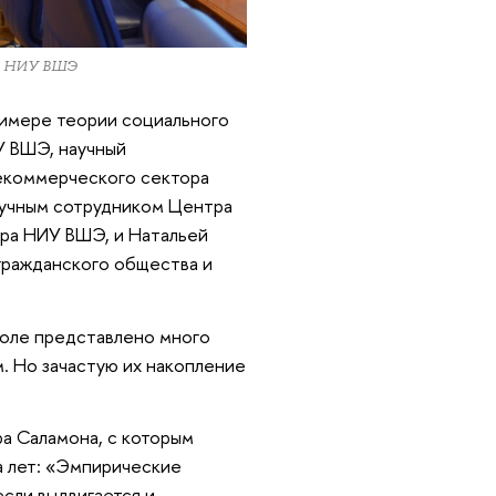
ра НИУ ВШЭ
римере теории социального
У ВШЭ, научный
екоммерческого сектора
учным сотрудником Центра
ра НИУ ВШЭ, и Натальей
гражданского общества и
коле представлено много
. Но зачастую их накопление
а Саламона, с которым
а лет: «Эмпирические
если выдвигается и