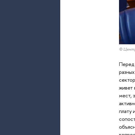
© Центр
Перед 
разных
сектор
живет 
мест, 
активн
плату 
сопост
объясн
вопрос