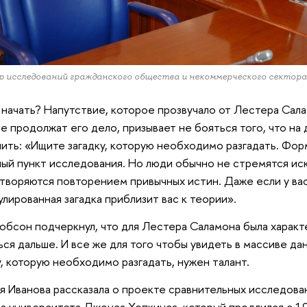
 исследований гражданского общества и некоммерческого секто
 начать? Напутствие, которое прозвучало от Лестера Сал
е продолжат его дело, призывает не бояться того, что н
ить: «Ищите загадку, которую необходимо разгадать. Форм
ый пункт исследования. Но люди обычно не стремятся иск
творяются повторением привычных истин. Даже если у вас
лированная загадка приблизит вас к теории».
обсон подчеркнул, что для Лестера Саламона была характ
ься дальше. И все же для того чтобы увидеть в массиве д
у, которую необходимо разгадать, нужен талант.
я Иванова рассказала о проекте сравнительных исследов
а университета Джонса Хопкинса, который продлился с 19