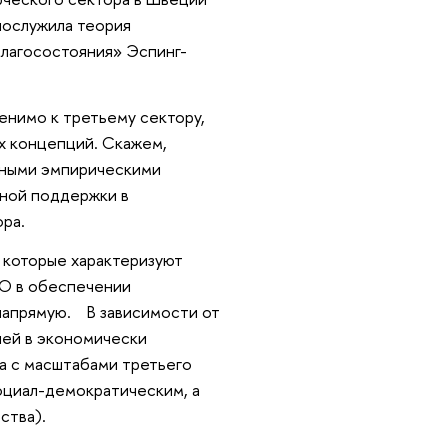
послужила теория
благосостояния» Эспинг-
енимо к третьему сектору,
х концепций. Скажем,
нными эмпирическими
нной поддержки в
ра.
 которые характеризуют
КО в обеспечении
 напрямую. В зависимости от
лей в экономически
ра с масштабами третьего
оциал-демократическим, а
рства).