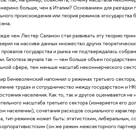
меримо больше, чем в Италии? Основанием для разгадки 
ьного происхождения или теория режимов «государства 
сена.
жде чем Лестер Саламон стал развивать эту теорию прим
верил на массиве данных множество других теоретически
 провалов государства и рынка не подтверждалась собра
и. Гипотеза звучала так — чем больше объем государстве
ьной сфере, тем меньше масштаб некоммерческого секто
ир Беневоленский напомнил о режимах третьего сектора,
ление труда» и сотрудничество между государством и Н
остояния населения. Как то, так и другое оценивается не
тельного масштаба третьего сектора (измеряется его до
ом населении), сочетания расходов социального характе
а, тип режимов может быть: этатистским, либеральным, с
корпоративистским (он же режим межсекторного партне