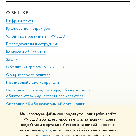
О ВЫШКЕ
ОБ
Цифры и факты
Ли
Руководство и структура
Дов
Устойчивое развитие в НИУ ВШЭ
Ол
Преподаватели и сотрудники
При
Корпуса и общежития
Вы
Закупки
При
Обращения граждан в НИУ ВШЭ
Ас
Фонд целевого капитала
До
Противодействие коррупции
Цен
Сведения о доходах, расходах, об имуществе и
Би
обязательствах имущественного характера
Об
Сведения об образовательной организации
Обр
Людям с ограниченными возможностями здоровья
Мы используем файлы cookies для улучшения работы сайта
Единая платежная страница
НИУ ВШЭ и большего удобства его использования. Более
подробную информацию об использовании файлов cookies
Работа в Вышке
можно найти
здесь
, наши правила обработки персональных
данных –
здесь
. Продолжая пользоваться сайтом, вы