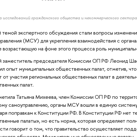
 исследований гражданского общества и некоммерческого секто
й темой экспертного обсуждения стали вопросы изменен
равления (МСУ) для укрепления взаимодействия с органа
е возрастающую на фоне этого процесса роль муниципаль
 заместитель председателя Комиссии ОП РФ Леонид Ша
л опыт муниципальных общественных палат, отметив, что
т от участия региональных общественных палат в деятел
венных палат.
метила Татьяна Михеева, член Комиссии ОП РФ по террит
му самоуправлению, органы МСУ вошли в единую систему
аря поправкам к Конституции РФ. В Конституции РФ нет 
венные палаты», но есть норма, которая определяет полн
сти говорит о том, что правительство осуществляет под
нского общества. Муниципальные общественные палаты 