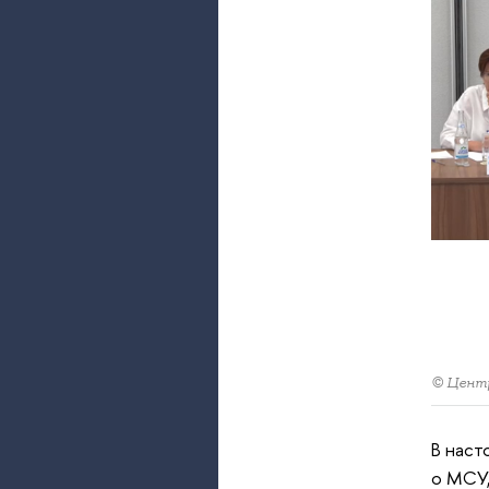
© Центр
В наст
о МСУ,