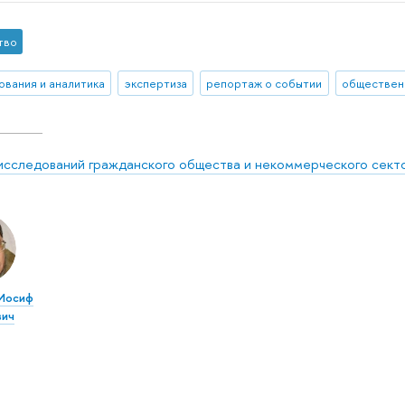
тво
ования и аналитика
экспертиза
репортаж о событии
исследований гражданского общества и некоммерческого сект
Иосиф
вич