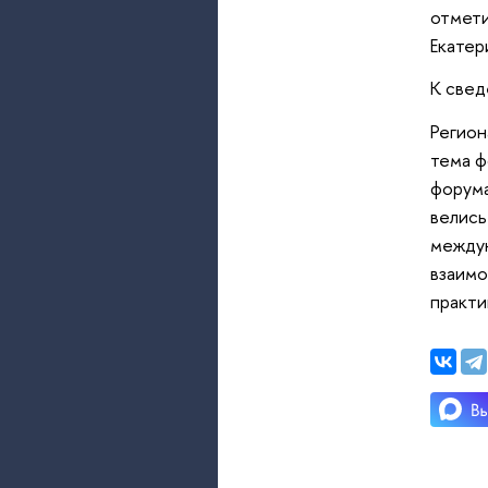
отмети
Екатер
К свед
Регион
тема ф
форума
велись
междун
взаимо
практи