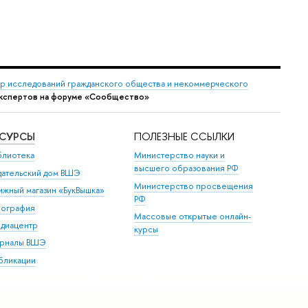
р исследований гражданского общества и некоммерческого
экспертов на форуме «Сообщество»
ЕСУРСЫ
ПОЛЕЗНЫЕ ССЫЛКИ
блиотека
Министерство науки и
высшего образования РФ
дательский дом ВШЭ
Министерство просвещения
ижный магазин «БукВышка»
РФ
пография
Массовые открытые онлайн-
диацентр
курсы
рналы ВШЭ
бликации