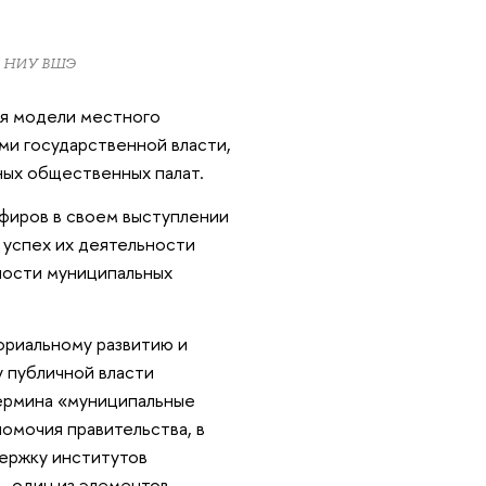
ра НИУ ВШЭ
ия модели местного
ми государственной власти,
ных общественных палат.
фиров в своем выступлении
 успех их деятельности
ьности муниципальных
ориальному развитию и
 публичной власти
термина «муниципальные
омочия правительства, в
держку институтов
— один из элементов