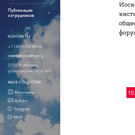
Иоси
Публикации
инст
сотрудников
обще
фору
КОНТАКТЫ:
+7 (495) 623 88 03
imersianova@hse.ru
101978, Москва,
ул.Мясницкая, 20, к. 403
МЫ В СОЦСЕТЯХ:
ВКонтакте
RuTube
Telegram
MAX