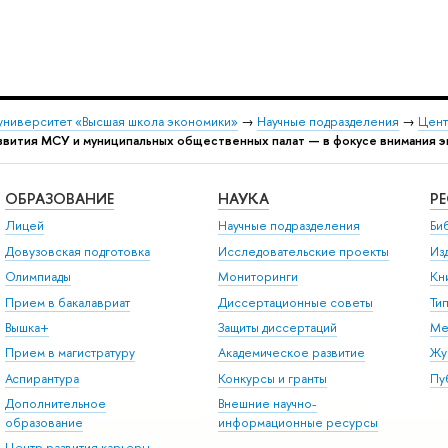
университет «Высшая школа экономики»
→
Научные подразделения
→
Цент
звития МСУ и муниципальных общественных палат — в фокусе внимания 
ОБРАЗОВАНИЕ
НАУКА
Р
Лицей
Научные подразделения
Би
Довузовская подготовка
Исследовательские проекты
Из
Олимпиады
Мониторинги
Кн
Прием в бакалавриат
Диссертационные советы
Ти
Вышка+
Защиты диссертаций
Ме
Прием в магистратуру
Академическое развитие
Жу
Аспирантура
Конкурсы и гранты
Пу
Дополнительное
Внешние научно-
образование
информационные ресурсы
Центр развития карьеры