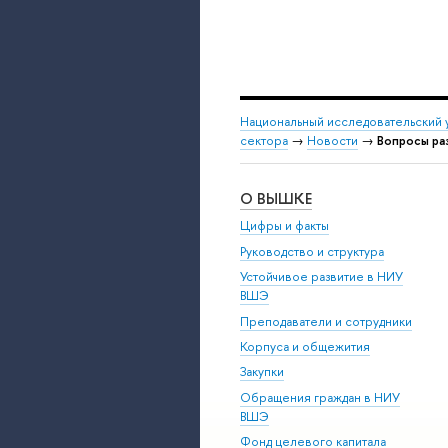
Национальный исследовательский 
сектора
→
Новости
→
Вопросы ра
О ВЫШКЕ
Цифры и факты
Руководство и структура
Устойчивое развитие в НИУ
ВШЭ
Преподаватели и сотрудники
Корпуса и общежития
Закупки
Обращения граждан в НИУ
ВШЭ
Фонд целевого капитала