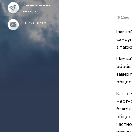
Подписаться на
рассылки
© Центр
Написать нам
Главно
самоуп
а такж
Первый
обобщи
зависи
общест
Как от
местно
благод
общест
частно
гражда