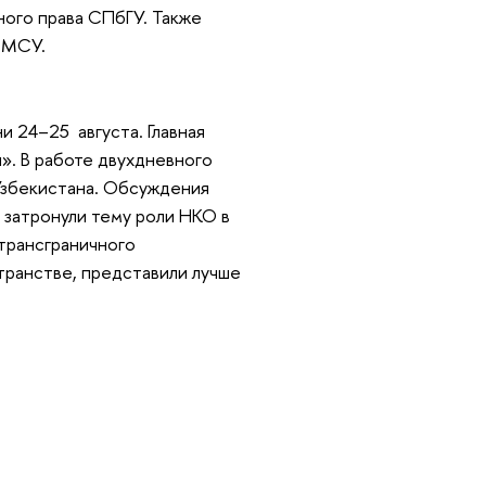
ого права СПбГУ. Также
 МСУ.
 24–25 августа. Главная
». В работе двухдневного
 Узбекистана. Обсуждения
, затронули тему роли НКО в
трансграничного
транстве, представили лучше