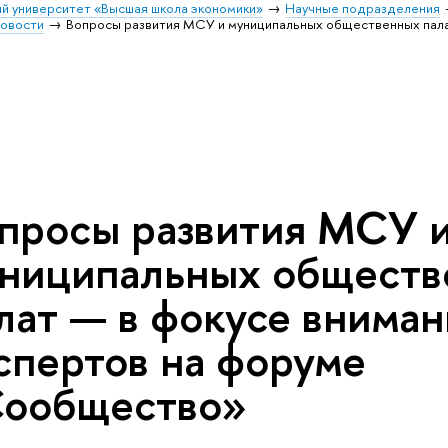
й университет «Высшая школа экономики»
Научные подразделения
овости
Вопросы развития МСУ и муниципальных общественных пала
просы развития МСУ 
ниципальных обществ
лат — в фокусе вниман
спертов на форуме
ообщество»