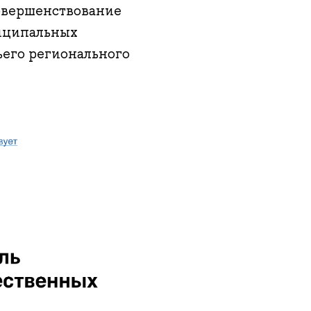
овершенствование
ниципальных
ьего регионального