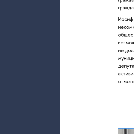
гражда
Иосиф 
некомм
общест
возмож
не дол
муници
депута
активи
отмети