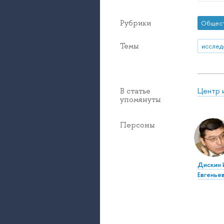
Рубрики
Общес
Темы
исслед
Центр 
В статье
упомянуты
Персоны
Дискин 
Евгенье