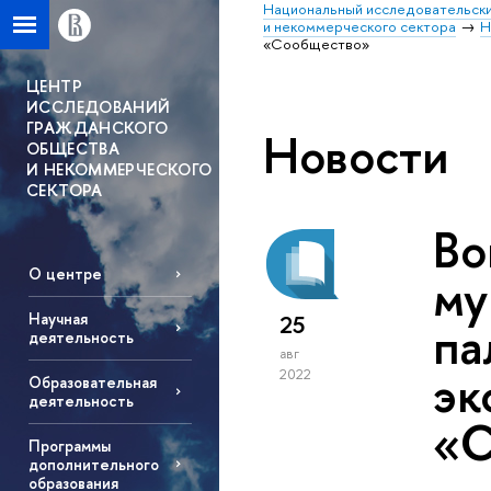
Национальный исследовательски
и некоммерческого сектора
Н
«Сообщество»
ЦЕНТР
ИССЛЕДОВАНИЙ
ГРАЖДАНСКОГО
Новости
ОБЩЕСТВА
И НЕКОММЕРЧЕСКОГО
СЕКТОРА
Во
О центре
му
Научная
25
па
деятельность
авг
эк
2022
Образовательная
деятельность
«С
Программы
дополнительного
образования