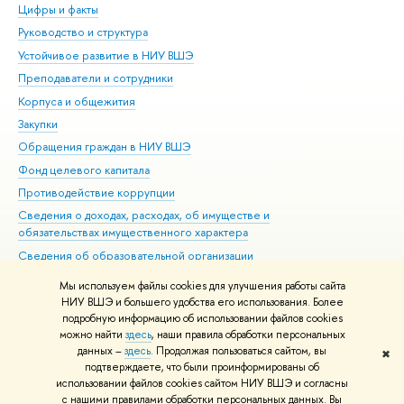
Цифры и факты
Ли
Руководство и структура
Дов
Устойчивое развитие в НИУ ВШЭ
Ол
Преподаватели и сотрудники
При
Корпуса и общежития
Вы
Закупки
При
Обращения граждан в НИУ ВШЭ
Ас
Фонд целевого капитала
До
Противодействие коррупции
Цен
Сведения о доходах, расходах, об имуществе и
Би
обязательствах имущественного характера
Об
Сведения об образовательной организации
Обр
Людям с ограниченными возможностями здоровья
Мы используем файлы cookies для улучшения работы сайта
Единая платежная страница
НИУ ВШЭ и большего удобства его использования. Более
подробную информацию об использовании файлов cookies
Работа в Вышке
можно найти
здесь
, наши правила обработки персональных
данных –
здесь
. Продолжая пользоваться сайтом, вы
✖
Редактору
подтверждаете, что были проинформированы об
© НИУ ВШЭ 1993–2026
Адреса и контакты
Условия использования
использовании файлов cookies сайтом НИУ ВШЭ и согласны
с нашими правилами обработки персональных данных. Вы
материалов
Политика конфиденциальности
Карта сайта