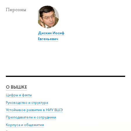
Персоны
Дискин Иосиф
Евгеньевич
О ВЫШКЕ
ОБ
Цифры и факты
Ли
Руководство и структура
Дов
Устойчивое развитие в НИУ ВШЭ
Ол
Преподаватели и сотрудники
При
Корпуса и общежития
Вы