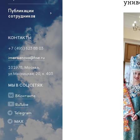
унив
Публикации
сотрудников
КОНТАКТЫ:
+7 (495) 623 88 03
imersianova@hse.ru
101978, Москва,
ул.Мясницкая, 20, к. 403
МЫ В СОЦСЕТЯХ:
ВКонтакте
RuTube
Telegram
MAX