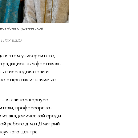
ансамбля студенческой
ра НИУ ВШЭ
а в этом университете,
е традиционным фестиваль
ные исследователи и
ые открытия и значимые
– в главном корпусе
дители, профессорско-
и из академической среды
ой работе д.м.н Дмитрий
научного центра