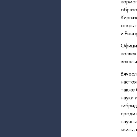
кормоп
образо
Киргиз
открыт
и Респ
Официа
коллек
вокаль
Вячесл
настоя
также 
науки 
гибрид
среди 
научны
квизы,