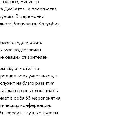
осолапов, министр
а Дас, атташе посольства
кунова. В церемонии
льств Республики Колумбия
ниями студенческих
ы вуза подготовили
е овации от зрителей.
рытия, отметил по-
роение всех участников, а
лужит на благо развития
враля на разных локациях в
ает в себя 53 мероприятия,
ктических конференции,
йт–сессия, научные квесты,