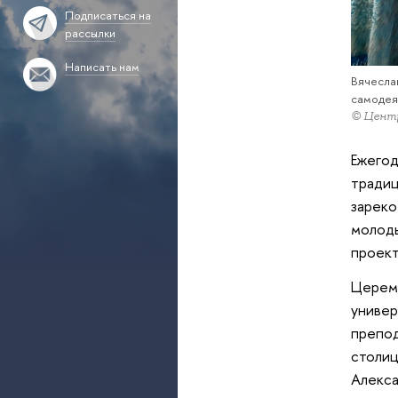
Подписаться на
рассылки
Написать нам
Вячесла
самодея
© Центр
Ежегод
традиц
зареко
молоды
проект
Церемо
универ
препод
столиц
Алекса