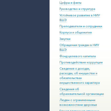
Цифры и факты
Руководство и структура
Устойчивое развитие в НИУ
ВШЭ
Преподаватели и сотрудники
Корпуса и общежития
Закупки
Обращения граждан в НИУ
ВШЭ
Фонд целевого капитала
Противодействие коррупции
Сведения о доходах,
расходах, об имуществе и
обязательствах
имущественного характера
Сведения об
образовательной организации
Людям с ограниченными
возможностями здоровья
Единая платежная страница