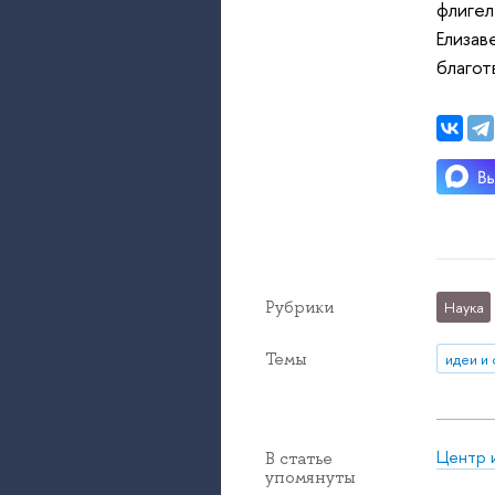
флигел
Елизав
благот
Рубрики
Наука
Темы
идеи и
Центр 
В статье
упомянуты