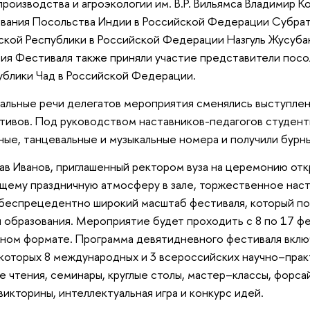
роизводства и агроэкологии им. В.Р. Вильямса Владимир К
вания Посольства Индии в Российской Федерации Субрат
ской Республики в Российской Федерации Назгуль Жусуба
ия Фестиваля также приняли участие представители посо
ублики Чад в Российской Федерации.
льные речи делегатов мероприятия сменялись выступле
тивов. Под руководством наставников-педагогов студент
ные, танцевальные и музыкальные номера и получили бурны
ав Иванов, приглашенный ректором вуза на церемонию отк
щему праздничную атмосферу в зале, торжественное наст
беспрецедентно широкий масштаб фестиваля, который пос
и образования. Мероприятие будет проходить с 8 по 17 фе
ном формате. Программа девятидневного фестиваля включ
которых 8 международных и 3 всероссийских научно–пра
е чтения, семинары, круглые столы, мастер–классы, форса
 викторины, интеллектуальная игра и конкурс идей.