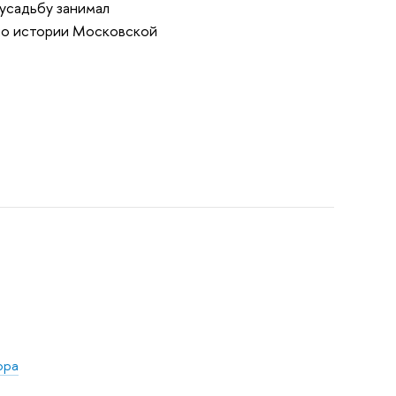
 усадьбу занимал
по истории Московской
ора