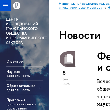
Национальный исследовательски
и некоммерческого сектора
Н
ЦЕНТР
ИССЛЕДОВАНИЙ
ГРАЖДАНСКОГО
Новости
ОБЩЕСТВА
И НЕКОММЕРЧЕСКОГО
СЕКТОРА
Фе
О центре
и 
Научная
8
деятельность
фев
Вяче
2023
Образовательная
обще
деятельность
торж
Программы
наук
дополнительного
образования