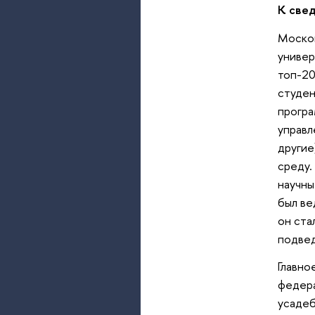
К све
Москов
универ
топ-20
студен
програ
управл
другие
среду.
научны
был ве
он ста
подве
Главно
федера
усадеб