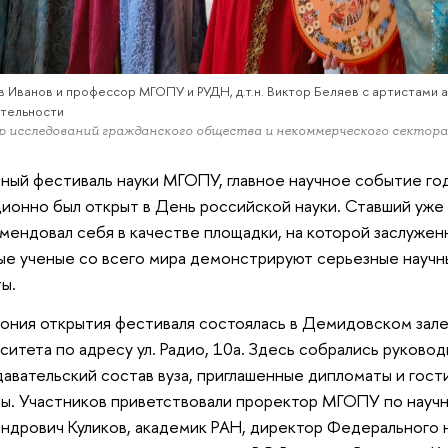
в Иванов и профессор МГОПУ и РУДН, д.т.н. Виктор Беляев с артистами 
тельности
 исследований гражданского общества и некоммерческого секто
ный фестиваль науки МГОПУ, главное научное событие год
ионно был открыт в День российской науки. Ставший уж
мендовал себя в качестве площадки, на которой заслужен
е ученые со всего мира демонстрируют серьезные научн
ы.
ния открытия фестиваля состоялась в Демидовском зале 
ситета по адресу ул. Радио, 10а. Здесь собрались руково
авательский состав вуза, приглашенные дипломаты и гост
ы. Участников приветствовали проректор МГОПУ по научн
ндрович Куликов, академик РАН, директор Федерального 