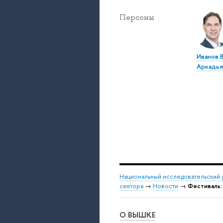
Персоны
Иванов 
Аркадье
Национальный исследовательский 
сектора
→
Новости
→
Фестиваль: 
О ВЫШКЕ