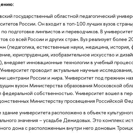
дению:
ский государственный областной педагогический универ
ситетов России. Он входит в топ-100 лучших вузов страны,
 по подготовке лингвистов и переводчиков. В университет
тов со всей России и других стран. Вуз реализует более 
мм (педагогика, естественные науки, медицина, история, 
ение, юриспруденция, изобразительное искусство и дизайн
), внедряет инновационные технологии в учебный процес
 Университет проводит актуальные научные исследования
ми центрами России и мира. Университет под прежним н
дущим вузом Министерства образования Московской облас
л федеральной собственностью. Университет вошел в пер
домственных Министерству просвещения Российской Фе
е здание университета расположено в объекте культурног
льного значения – усадьбе Демидовых. Это комплекс ист
ного дома с расположенным внутри него домовым Троицк