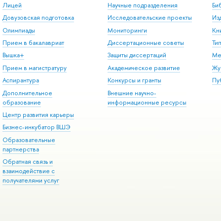
Лицей
Научные подразделения
Би
Довузовская подготовка
Исследовательские проекты
Из
Олимпиады
Мониторинги
Кн
Прием в бакалавриат
Диссертационные советы
Ти
Вышка+
Защиты диссертаций
Ме
Прием в магистратуру
Академическое развитие
Жу
Аспирантура
Конкурсы и гранты
Пу
Дополнительное
Внешние научно-
образование
информационные ресурсы
Центр развития карьеры
Бизнес-инкубатор ВШЭ
Образовательные
партнерства
Обратная связь и
взаимодействие с
получателями услуг