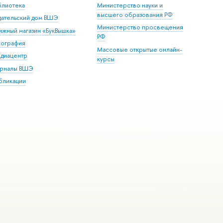
блиотека
Министерство науки и
высшего образования РФ
дательский дом ВШЭ
Министерство просвещения
ижный магазин «БукВышка»
РФ
пография
Массовые открытые онлайн-
диацентр
курсы
рналы ВШЭ
бликации