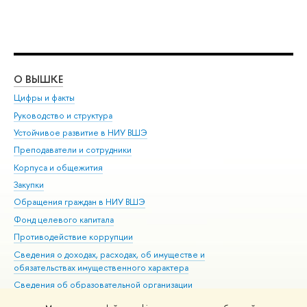
О ВЫШКЕ
ОБ
Цифры и факты
Ли
Руководство и структура
Дов
Устойчивое развитие в НИУ ВШЭ
Ол
Преподаватели и сотрудники
При
Корпуса и общежития
Вы
Закупки
При
Обращения граждан в НИУ ВШЭ
Ас
Фонд целевого капитала
До
Противодействие коррупции
Цен
Сведения о доходах, расходах, об имуществе и
Би
обязательствах имущественного характера
Об
Сведения об образовательной организации
Обр
Людям с ограниченными возможностями здоровья