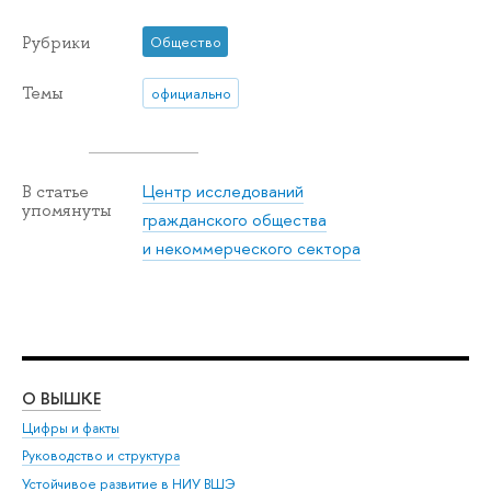
Рубрики
Общество
Темы
официально
Центр исследований
В статье
упомянуты
гражданского общества
и некоммерческого сектора
О ВЫШКЕ
ОБ
Цифры и факты
Ли
Руководство и структура
Дов
Устойчивое развитие в НИУ ВШЭ
Ол