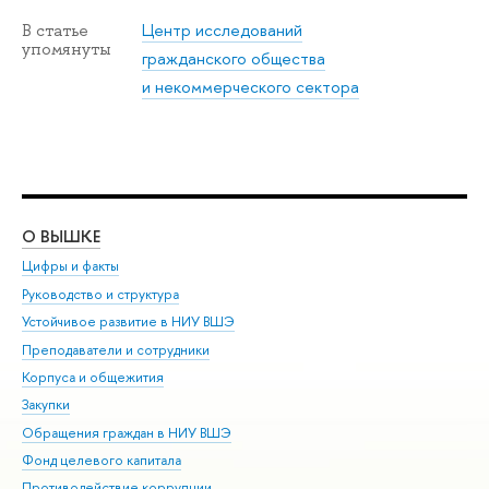
Центр исследований
В статье
упомянуты
гражданского общества
и некоммерческого сектора
О ВЫШКЕ
ОБ
Цифры и факты
Ли
Руководство и структура
Дов
Устойчивое развитие в НИУ ВШЭ
Ол
Преподаватели и сотрудники
При
Корпуса и общежития
Вы
Закупки
При
Обращения граждан в НИУ ВШЭ
Ас
Фонд целевого капитала
До
Противодействие коррупции
Цен