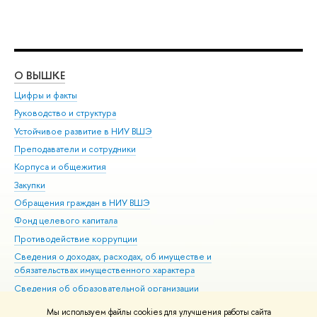
О ВЫШКЕ
ОБ
Цифры и факты
Ли
Руководство и структура
Дов
Устойчивое развитие в НИУ ВШЭ
Ол
Преподаватели и сотрудники
При
Корпуса и общежития
Вы
Закупки
При
Обращения граждан в НИУ ВШЭ
Ас
Фонд целевого капитала
До
Противодействие коррупции
Цен
Сведения о доходах, расходах, об имуществе и
Би
обязательствах имущественного характера
Об
Сведения об образовательной организации
Обр
Людям с ограниченными возможностями здоровья
Мы используем файлы cookies для улучшения работы сайта