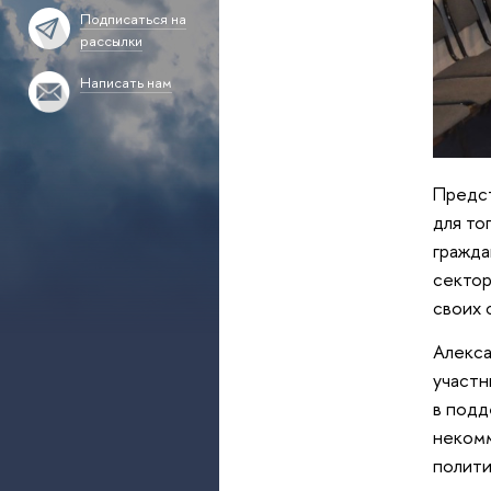
Подписаться на
рассылки
Написать нам
Предст
для то
гражда
сектор
своих
Алекса
участн
в подд
некомм
полити