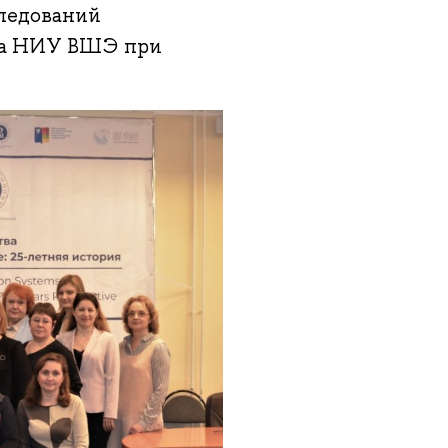
ледований
ора НИУ ВШЭ при