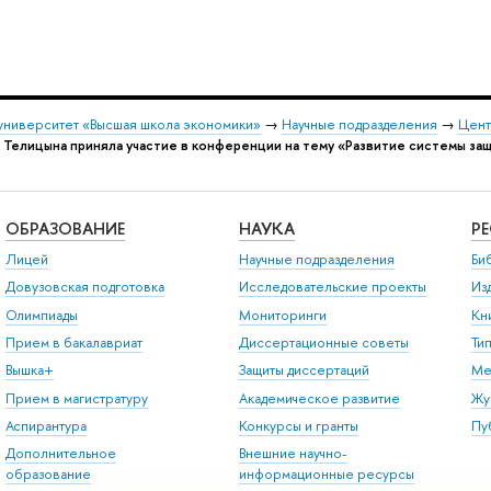
университет «Высшая школа экономики»
→
Научные подразделения
→
Цент
 Телицына приняла участие в конференции на тему «Развитие системы за
ОБРАЗОВАНИЕ
НАУКА
Р
Лицей
Научные подразделения
Би
Довузовская подготовка
Исследовательские проекты
Из
Олимпиады
Мониторинги
Кн
Прием в бакалавриат
Диссертационные советы
Ти
Вышка+
Защиты диссертаций
Ме
Прием в магистратуру
Академическое развитие
Жу
Аспирантура
Конкурсы и гранты
Пу
Дополнительное
Внешние научно-
образование
информационные ресурсы