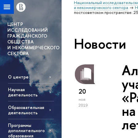
Национальный исследовательски
и некоммерческого сектора
Н
постсоветском пространстве: 25
ЦЕНТР
ИССЛЕДОВАНИЙ
ГРАЖДАНСКОГО
Новости
ОБЩЕСТВА
И НЕКОММЕРЧЕСКОГО
СЕКТОРА
Ал
О центре
уч
Научная
20
«Р
деятельность
ноя
на
2019
Образовательная
деятельность
ле
Программы
дополнительного
образования