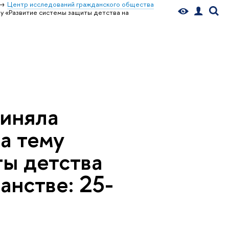
Центр исследований гражданского общества
му «Развитие системы защиты детства на
риняла
а тему
ты детства
анстве: 25-