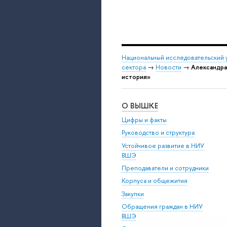
Национальный исследовательский 
сектора
→
Новости
→
Александра
история»
О ВЫШКЕ
Цифры и факты
Руководство и структура
Устойчивое развитие в НИУ
ВШЭ
Преподаватели и сотрудники
Корпуса и общежития
Закупки
Обращения граждан в НИУ
ВШЭ