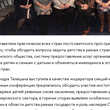
авители практически всех стран постсоветского простра
го, чтобы обсудить вопросы защиты детства в разных стран
нского общества, систему предоставления услуг органи
а детям и семьям с детьми и обменяться имеющимся в э
 стран.
ндра Телицына выступила в качестве модератора секций
икам конференции предлагалось обсудить участие инсти
ержке детей уязвимых слоев населения, предоставлении у
ерческого сектора, в горячих спорах выявляли особенно
ки в области детства разных государств и роль наследия 