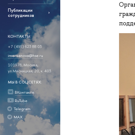
Орга
Публикации
граж
сотрудников
подд
КОНТАКТЫ:
+7 (495) 623 88 03
imersianova@hse.ru
101978, Москва,
ул.Мясницкая, 20, к. 403
МЫ В СОЦСЕТЯХ:
ВКонтакте
RuTube
Telegram
MAX