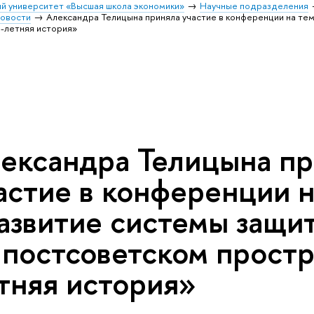
й университет «Высшая школа экономики»
Научные подразделения
овости
Александра Телицына приняла участие в конференции на те
-летняя история»
ександра Телицына п
астие в конференции н
азвитие системы защи
 постсоветском простр
тняя история»