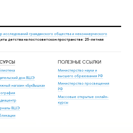
р исследований гражданского общества и некоммерческого
щиты детства на постсоветском пространстве: 25-летняя
ЕСУРСЫ
ПОЛЕЗНЫЕ ССЫЛКИ
блиотека
Министерство науки и
высшего образования РФ
дательский дом ВШЭ
Министерство просвещения
ижный магазин «БукВышка»
РФ
пография
Массовые открытые онлайн-
диацентр
курсы
рналы ВШЭ
бликации