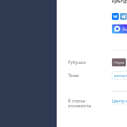
культу
Рубрики
Наука
Темы
репорт
Центр 
В статье
упомянуты