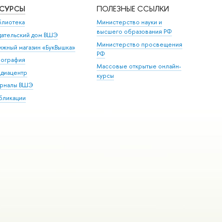
ЕСУРСЫ
ПОЛЕЗНЫЕ ССЫЛКИ
блиотека
Министерство науки и
высшего образования РФ
дательский дом ВШЭ
Министерство просвещения
ижный магазин «БукВышка»
РФ
пография
Массовые открытые онлайн-
диацентр
курсы
рналы ВШЭ
бликации