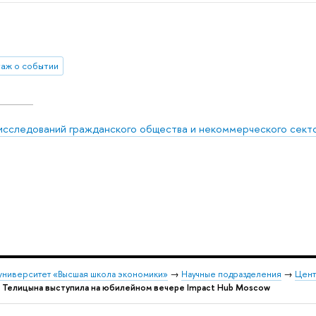
аж о событии
исследований гражданского общества и некоммерческого сект
университет «Высшая школа экономики»
→
Научные подразделения
→
Цент
 Телицына выступила на юбилейном вечере Impact Hub Moscow