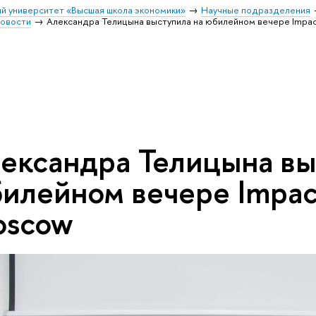
й университет «Высшая школа экономики»
Научные подразделения
овости
Александра Телицына выступила на юбилейном вечере Impa
ександра Телицына вы
илейном вечере Impac
scow