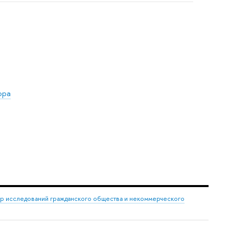
ора
р исследований гражданского общества и некоммерческого