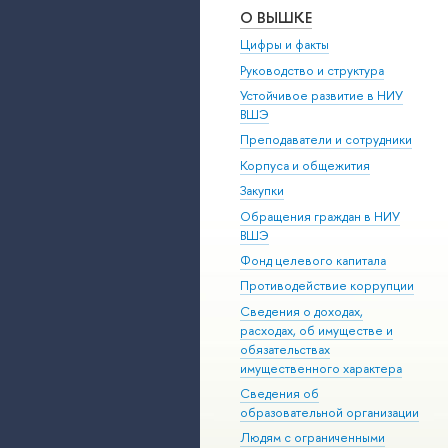
О ВЫШКЕ
Цифры и факты
Руководство и структура
Устойчивое развитие в НИУ
ВШЭ
Преподаватели и сотрудники
Корпуса и общежития
Закупки
Обращения граждан в НИУ
ВШЭ
Фонд целевого капитала
Противодействие коррупции
Сведения о доходах,
расходах, об имуществе и
обязательствах
имущественного характера
Сведения об
образовательной организации
Людям с ограниченными