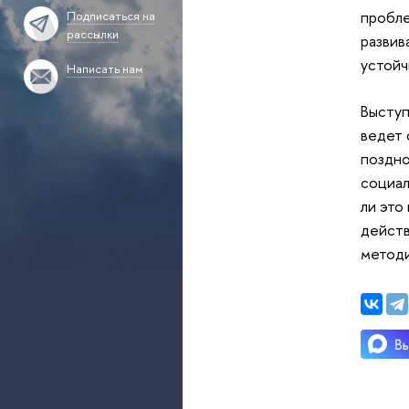
пробле
Подписаться на
рассылки
развив
устойч
Написать нам
Выступ
ведет 
поздно
социал
ли это
действ
методи