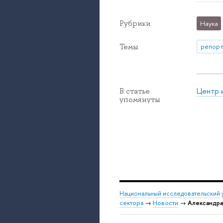
Рубрики
Наука
Темы
репорт
Центр 
В статье
упомянуты
Национальный исследовательский 
сектора
→
Новости
→
Александра