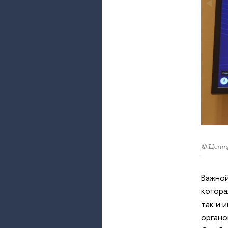
© Центр
Важной
котора
так и 
органо