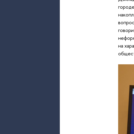
городе
накопл
вопрос
говори
неформ
на хар
общест