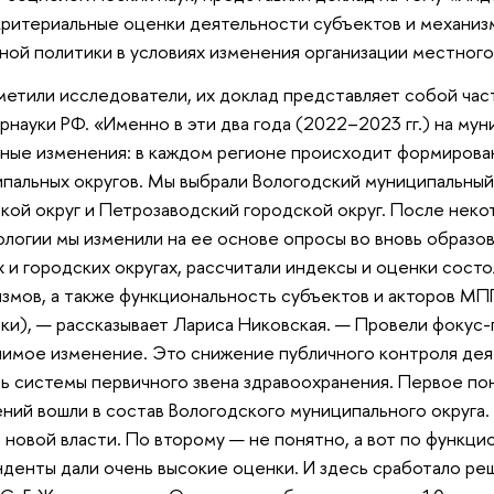
ритериальные оценки деятельности субъектов и механиз
ной политики в условиях изменения организации местног
метили исследователи, их доклад представляет собой част
науки РФ. «Именно в эти два года (2022–2023 гг.) на му
ные изменения: в каждом регионе происходит формирова
пальных округов. Мы выбрали Вологодский муниципальный 
кой округ и Петрозаводский городской округ. После нек
логии мы изменили на ее основе опросы во вновь образо
х и городских округах, рассчитали индексы и оценки сост
змов, а также функциональность субъектов и акторов МП
ки), — рассказывает Лариса Никовская. — Провели фокус
имое изменение. Это снижение публичного контроля деят
ь системы первичного звена здравоохранения. Первое пон
ний вошли в состав Вологодского муниципального округа.
 новой власти. По второму — не понятно, а вот по функци
денты дали очень высокие оценки. И здесь сработало ре