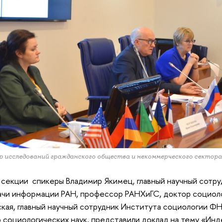
 исследований гражданского общества и некоммерческого секто
 секции спикеры Владимир Якимец, главный научный сотр
чи информации РАН, профессор РАНХиГС, доктор социоло
кая, главный научный сотрудник Института социологии 
 социологических наук, представили доклад на тему «Инд