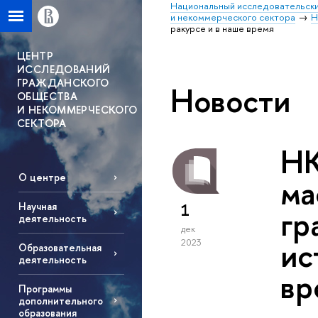
Национальный исследовательски
и некоммерческого сектора
Н
ракурсе и в наше время
ЦЕНТР
ИССЛЕДОВАНИЙ
ГРАЖДАНСКОГО
Новости
ОБЩЕСТВА
И НЕКОММЕРЧЕСКОГО
СЕКТОРА
НК
О центре
ма
Научная
1
гр
деятельность
дек
ис
2023
Образовательная
деятельность
вр
Программы
дополнительного
образования