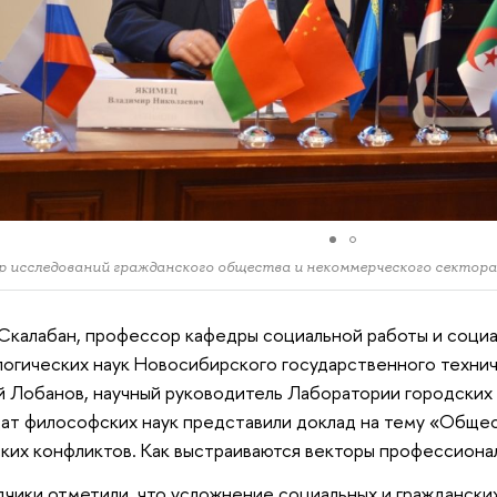
 исследований гражданского общества и некоммерческого секто
Скалабан, профессор кафедры социальной работы и социа
огических наук Новосибирского государственного техни
 Лобанов, научный руководитель Лаборатории городских
ат философских наук представили доклад на тему «Обще
ких конфликтов. Как выстраиваются векторы профессиона
чики отметили, что усложнение социальных и граждански