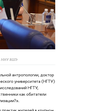
ра НИУ ВШЭ
льной антропологии, доктор
ческого университета (НГТУ)
 исследований НГТУ,
ственники как обитатели
лизации?».
х практик жителей в крупном