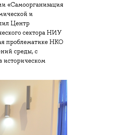
ии «Самоорганизация
мической и
упил Центр
ческого сектора НИУ
ная проблематике НКО
ний среды, с
в историческом