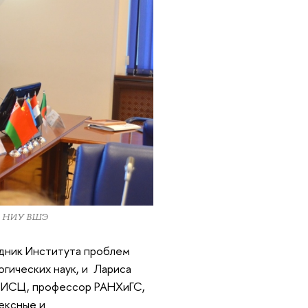
ра НИУ ВШЭ
удник Института проблем
гических наук, и Лариса
ФНИСЦ, профессор РАНХиГС,
ексные и