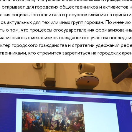
 открывает для городских общественников и активистов 
ения социального капитала и ресурсов влияния на принят
ов актуальных для тех или иных групп горожан. По мнени
ть о том, что процессы огосударствления формализованн
ализованных механизмов гражданского участия последних
актер городского гражданства и стратегии удержания ре
венниками, кто стремится закрепиться на городских арен