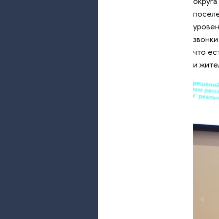
округа
поселе
уровен
звонки
что ес
и жите