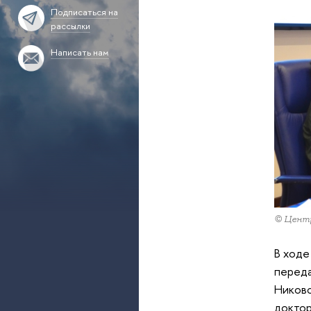
Подписаться на
рассылки
Написать нам
© Центр
В ходе
переда
Никовс
доктор