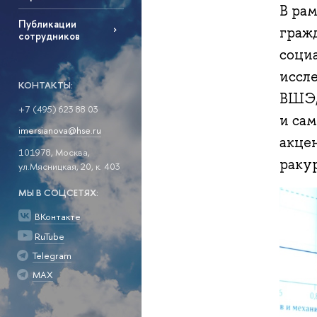
В ра
Публикации
граж
сотрудников
соци
иссл
КОНТАКТЫ:
ВШЭ,
+7 (495) 623 88 03
и са
imersianova@hse.ru
акце
101978, Москва,
ракур
ул.Мясницкая, 20, к. 403
МЫ В СОЦСЕТЯХ:
ВКонтакте
RuTube
Telegram
MAX