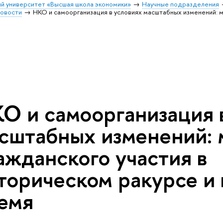
й университет «Высшая школа экономики»
Научные подразделения
овости
НКО и самоорганизация в условиях масштабных изменений: 
О и самоорганизация 
сштабных изменений:
ажданского участия в
торическом ракурсе и 
емя