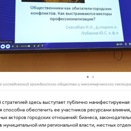
 исследований гражданского общества и некоммерческого секто
 стратегией здесь выступает публично манифестируемая 
я способна обеспечить ее участников ресурсами влияния,
иных акторов городских отношений: бизнеса, законодатель
в муниципальной или региональной власти, местных отдел