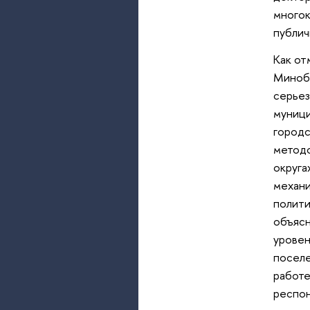
многок
публич
Как от
Минобр
серьез
муници
городс
методо
округа
механи
полити
объясн
уровен
поселе
работе
респон