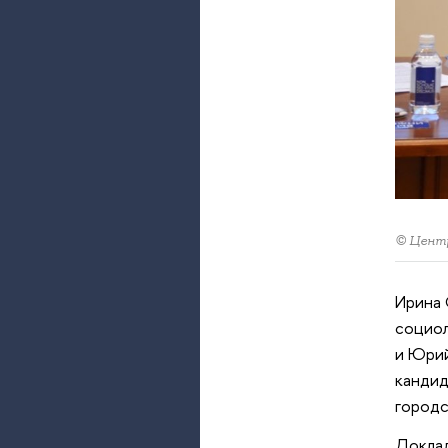
© Центр
Ирина 
социол
и Юрий
кандид
городс
Доклад