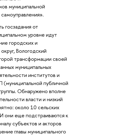
мов муниципальной
о самоуправления».
ь госзадания от
ниципальном уровне идут
ние городских и
округ, Вологодский
оторой трансформации своей
ванных муниципальных
оятельности институтов и
П (муниципальной публичной
-группы. Обнаружено вполне
ельности власти и низкий
ятно: около 10 сельских
 И они еще подстраиваются к
оналу субъектов и акторов
шение главы муниципального