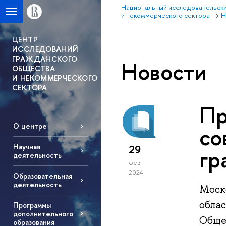
Национальный исследовательски
и некоммерческого сектора
Н
ЦЕНТР
ИССЛЕДОВАНИЙ
ГРАЖДАНСКОГО
Новости
ОБЩЕСТВА
И НЕКОММЕРЧЕСКОГО
СЕКТОРА
Пр
О центре
со
Научная
29
гр
деятельность
фев
2024
Образовательная
деятельность
Моск
обла
Программы
дополнительного
Обще
образования