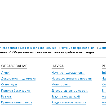
университет «Высшая школа экономики»
→
Научные подразделения
→
Цент
акона об Общественных советах — ответ на требования граждан
ОБРАЗОВАНИЕ
НАУКА
Р
Лицей
Научные подразделения
Би
Довузовская подготовка
Исследовательские проекты
Из
Олимпиады
Мониторинги
Кн
Прием в бакалавриат
Диссертационные советы
Ти
Вышка+
Защиты диссертаций
Ме
Прием в магистратуру
Академическое развитие
Жу