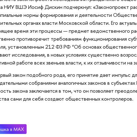
а НИУ ВШЭ Иосиф Дискин подчеркнул: «Законопроект ра
пиальные нормы формирования и деятельности Обществе
ительных органах власти Московской области. Его актуаль
оящее время эти процессы — предмет ведомственного ра
венно противоречит требованиям функционирования су
ля, установленным 212 ФЗ РФ “Об основах общественного
вают исследования, в новых условиях существенно возрос
ивной работе всех звеньев власти, к их отзывчивости на з
рвый закон подобного рода, его принятие дает импульс д
дательными собраниями аналогичных законов в субъектах
ость закона заключается в том, что он позволяет преодол
тва сами для себя создают общественных контролеров.