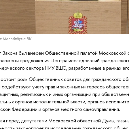
к Мособлдума ВК
 Закона был внесен Общественной палатой Московской о
оложены предложения Центра исследований гражданског
ерческого сектора НИУ ВШЭ, разработанные в рамках его
состоит роль Общественных советов для гражданского 
 содействуют учету прав и законных интересов обществ
ащитных, религиозных и иных организаций при обществен
льных органов исполнительной власти, органов исполнит
ской Федерации и органов местного самоуправления.
ая перед депутатами Московской областной Думы, главн
ьность законопроекта исследований гражданского общес