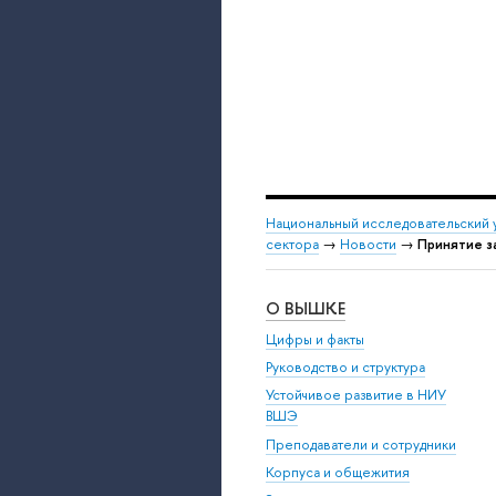
Национальный исследовательский 
сектора
→
Новости
→
Принятие з
О ВЫШКЕ
Цифры и факты
Руководство и структура
Устойчивое развитие в НИУ
ВШЭ
Преподаватели и сотрудники
Корпуса и общежития