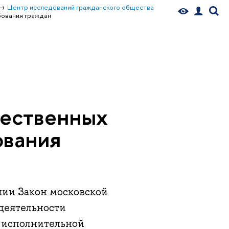
Центр исследований гражданского общества
бования граждан
щественных
ования
нии Закон московской
деятельности
 исполнительной