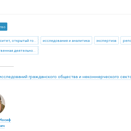
тво
Университет, открытый городу
исследования и аналитика
экспертиза
реп
общественная деятельность
исследований гражданского общества и некоммерческого сект
Иосиф
вич