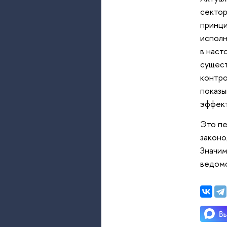
сектор
принци
исполн
в наст
сущест
контро
показы
эффект
Это пе
законо
Значим
ведомс