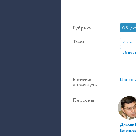
Рубрики
Общес
Темы
Центр 
В статье
упомянуты
Персоны
Дискин 
Евгенье