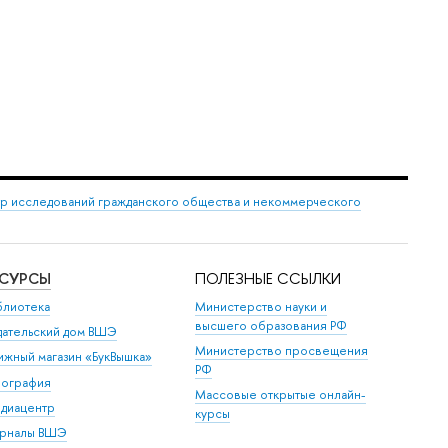
р исследований гражданского общества и некоммерческого
ЕСУРСЫ
ПОЛЕЗНЫЕ ССЫЛКИ
блиотека
Министерство науки и
высшего образования РФ
дательский дом ВШЭ
Министерство просвещения
ижный магазин «БукВышка»
РФ
пография
Массовые открытые онлайн-
диацентр
курсы
рналы ВШЭ