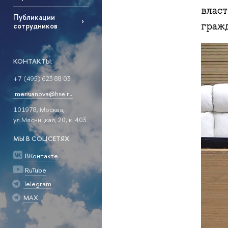
власт
Публикации
граж
сотрудников
КОНТАКТЫ:
+7 (495) 623 88 03
imersianova@hse.ru
101978, Москва,
ул.Мясницкая, 20, к. 403
МЫ В СОЦСЕТЯХ:
ВКонтакте
RuTube
Telegram
MAX