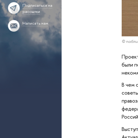
Подписаться на
рассылки
Написать нам
© пабли
Проект
были п
некомм
В чем 
советы
правоз
федера
Россий
Выступ
Актуал