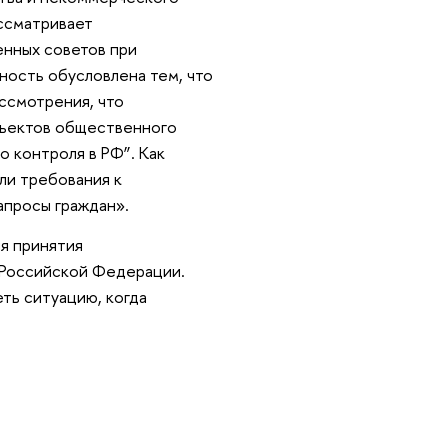
ссматривает
нных советов при
ность обусловлена тем, что
ссмотрения, что
бъектов общественного
 контроля в РФ”. Как
ли требования к
апросы граждан».
ля принятия
 Российской Федерации.
еть ситуацию, когда