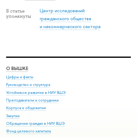
Центр исследований
В статье
упомянуты
гражданского общества
и некоммерческого сектора
О ВЫШКЕ
ОБ
Цифры и факты
Ли
Руководство и структура
Дов
Устойчивое развитие в НИУ ВШЭ
Ол
Преподаватели и сотрудники
При
Корпуса и общежития
Вы
Закупки
При
Обращения граждан в НИУ ВШЭ
Ас
Фонд целевого капитала
До