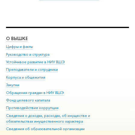
О ВЫШКЕ
ОБ
Цифры и факты
Ли
Руководство и структура
Дов
Устойчивое развитие в НИУ ВШЭ
Ол
Преподаватели и сотрудники
При
Корпуса и общежития
Вы
Закупки
При
Обращения граждан в НИУ ВШЭ
Ас
Фонд целевого капитала
До
Противодействие коррупции
Цен
Сведения о доходах, расходах, об имуществе и
Би
обязательствах имущественного характера
Об
Сведения об образовательной организации
Обр