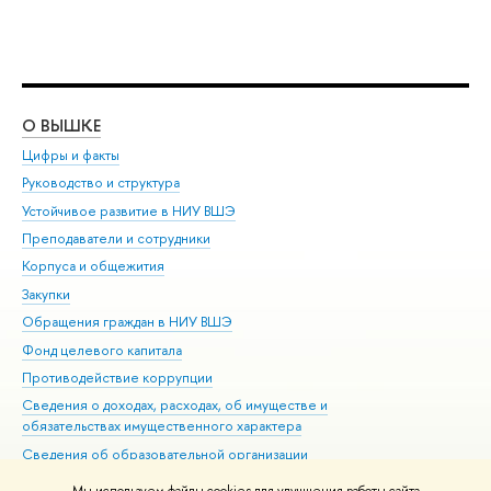
О ВЫШКЕ
ОБ
Цифры и факты
Ли
Руководство и структура
Дов
Устойчивое развитие в НИУ ВШЭ
Ол
Преподаватели и сотрудники
При
Корпуса и общежития
Вы
Закупки
При
Обращения граждан в НИУ ВШЭ
Ас
Фонд целевого капитала
До
Противодействие коррупции
Цен
Сведения о доходах, расходах, об имуществе и
Би
обязательствах имущественного характера
Об
Сведения об образовательной организации
Обр
Людям с ограниченными возможностями здоровья