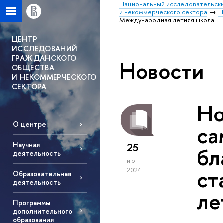
Национальный исследовательски
и некоммерческого сектора
Н
Международная летняя школа
ЦЕНТР
ИССЛЕДОВАНИЙ
ГРАЖДАНСКОГО
Новости
ОБЩЕСТВА
И НЕКОММЕРЧЕСКОГО
СЕКТОРА
Но
О центре
са
Научная
25
бл
деятельность
июн
ст
2024
Образовательная
деятельность
ле
Программы
дополнительного
образования