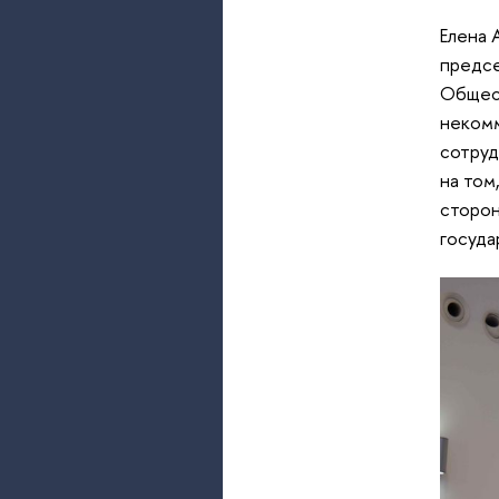
Елена 
предс
Общест
некомм
сотруд
на том
сторон
госуда