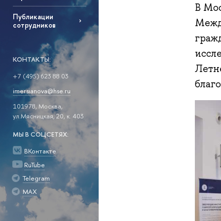
В Мос
Публикации
Межд
сотрудников
граж
иссл
КОНТАКТЫ:
Летн
+7 (495) 623 88 03
благ
imersianova@hse.ru
101978, Москва,
ул.Мясницкая, 20, к. 403
МЫ В СОЦСЕТЯХ:
ВКонтакте
RuTube
Telegram
MAX