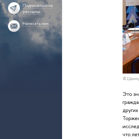
Подписаться на
рассылки
Написать нам
© Центр
Это зн
гражда
других
Торжес
исслед
что ле