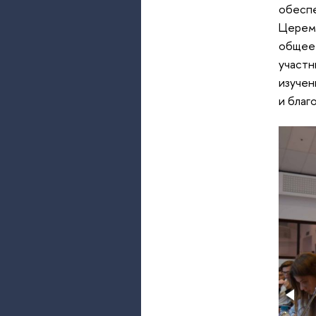
обеспе
Церемо
общее 
участн
изучен
и благ