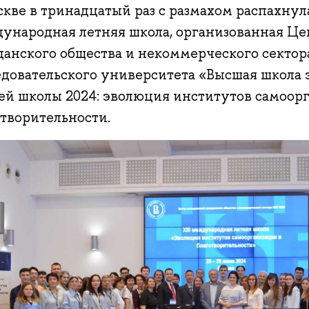
кве в тринадцатый раз с размахом распахнул
ународная летняя школа, организованная Це
данского общества и некоммерческого секто
едовательского университета «Высшая школа 
ей школы 2024: эволюция институтов самоор
отворительности.