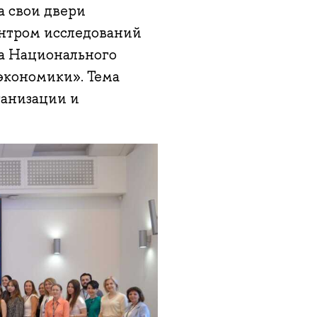
а свои двери
нтром исследований
ра Национального
экономики». Тема
ганизации и