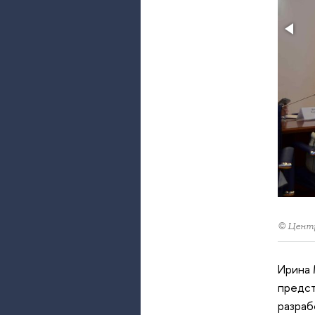
© Центр
Ирина 
предст
разраб