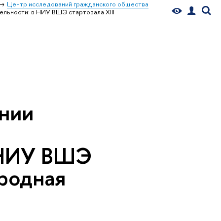
Центр исследований гражданского общества
ельности: в НИУ ВШЭ стартовала XIII
ении
в НИУ ВШЭ
ародная