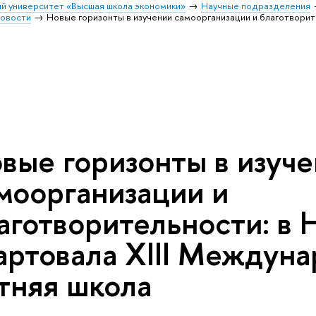
й университет «Высшая школа экономики»
Научные подразделения
овости
Новые горизонты в изучении самоорганизации и благотворит
вые горизонты в изуч
моорганизации и
аготворительности: 
артовала XIII Междун
тняя школа