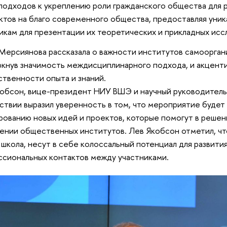
подходов к укреплению роли гражданского общества для 
ктов на благо современного общества, предоставляя уни
икам для презентации их теоретических и прикладных исс
Мерсиянова рассказала о важности институтов самоорган
кнув значимость междисциплинарного подхода, и акценти
твенности опыта и знаний.
обсон, вице-президент НИУ ВШЭ и научный руководитель
ствии выразил уверенность в том, что мероприятие буде
ованию новых идей и проектов, которые помогут в решен
ении общественных институтов. Лев Якобсон отметил, чт
 школа, несут в себе колоссальный потенциал для развития
сиональных контактов между участниками.