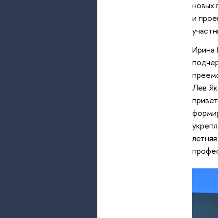
новых 
и прое
участн
Ирина 
подчер
преемс
Лев Як
привет
формир
укрепл
летняя
профес