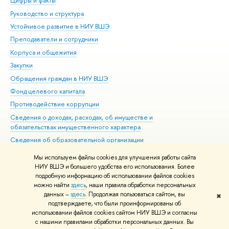
Цифры и факты
Ли
Руководство и структура
Дов
Устойчивое развитие в НИУ ВШЭ
Ол
Преподаватели и сотрудники
При
Корпуса и общежития
Вы
Закупки
При
Обращения граждан в НИУ ВШЭ
Ас
Фонд целевого капитала
До
Противодействие коррупции
Цен
Сведения о доходах, расходах, об имуществе и
Би
обязательствах имущественного характера
Об
Сведения об образовательной организации
Обр
Людям с ограниченными возможностями здоровья
Мы используем файлы cookies для улучшения работы сайта
Единая платежная страница
НИУ ВШЭ и большего удобства его использования. Более
подробную информацию об использовании файлов cookies
Работа в Вышке
можно найти
здесь
, наши правила обработки персональных
данных –
здесь
. Продолжая пользоваться сайтом, вы
✖
Редактору
подтверждаете, что были проинформированы об
© НИУ ВШЭ 1993–2026
Адреса и контакты
Условия использования
использовании файлов cookies сайтом НИУ ВШЭ и согласны
с нашими правилами обработки персональных данных. Вы
материалов
Политика конфиденциальности
Карта сайта