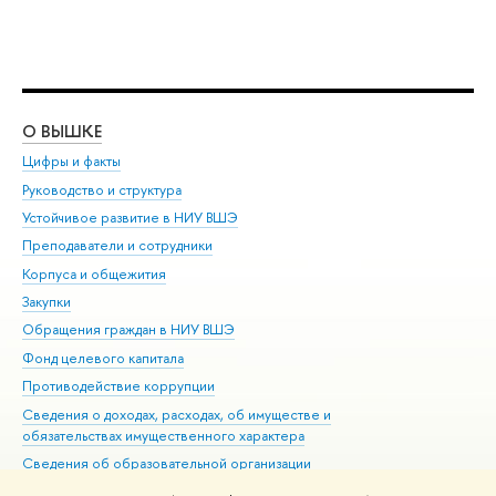
О ВЫШКЕ
ОБ
Цифры и факты
Ли
Руководство и структура
Дов
Устойчивое развитие в НИУ ВШЭ
Ол
Преподаватели и сотрудники
При
Корпуса и общежития
Вы
Закупки
При
Обращения граждан в НИУ ВШЭ
Ас
Фонд целевого капитала
До
Противодействие коррупции
Цен
Сведения о доходах, расходах, об имуществе и
Би
обязательствах имущественного характера
Об
Сведения об образовательной организации
Обр
Людям с ограниченными возможностями здоровья