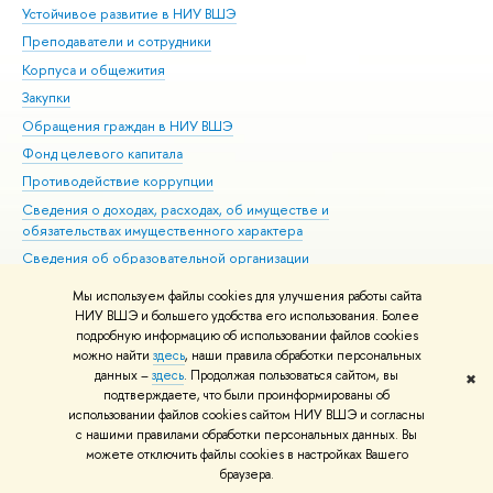
Устойчивое развитие в НИУ ВШЭ
Ол
Преподаватели и сотрудники
При
Корпуса и общежития
Вы
Закупки
При
Обращения граждан в НИУ ВШЭ
Ас
Фонд целевого капитала
До
Противодействие коррупции
Цен
Сведения о доходах, расходах, об имуществе и
Би
обязательствах имущественного характера
Об
Сведения об образовательной организации
Обр
Людям с ограниченными возможностями здоровья
Мы используем файлы cookies для улучшения работы сайта
Единая платежная страница
НИУ ВШЭ и большего удобства его использования. Более
подробную информацию об использовании файлов cookies
Работа в Вышке
можно найти
здесь
, наши правила обработки персональных
данных –
здесь
. Продолжая пользоваться сайтом, вы
✖
Редактору
подтверждаете, что были проинформированы об
© НИУ ВШЭ 1993–2026
Адреса и контакты
Условия использования
использовании файлов cookies сайтом НИУ ВШЭ и согласны
с нашими правилами обработки персональных данных. Вы
материалов
Политика конфиденциальности
Карта сайта
можете отключить файлы cookies в настройках Вашего
Шрифты HSE Sans и HSE Slab разработаны в
Школе дизайна НИУ ВШЭ
браузера.