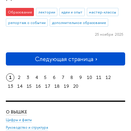
Образование
лектории
идеи и опыт
мастер-классы
репортаж о событии
дополнительное образование
25 ноября 2025
Следующая страница
1
2
3
4
5
6
7
8
9
10
11
12
13
14
15
16
17
18
19
20
О ВЫШКЕ
ОБ
Цифры и факты
Ли
Руководство и структура
Дов