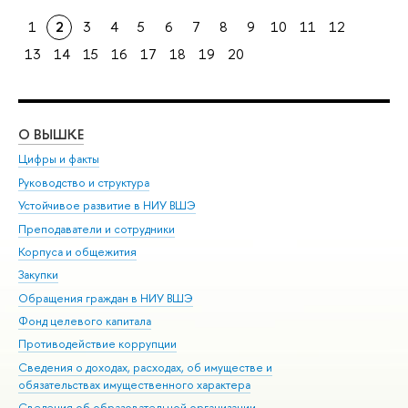
1
2
3
4
5
6
7
8
9
10
11
12
13
14
15
16
17
18
19
20
О ВЫШКЕ
ОБ
Цифры и факты
Ли
Руководство и структура
Дов
Устойчивое развитие в НИУ ВШЭ
Ол
Преподаватели и сотрудники
При
Корпуса и общежития
Вы
Закупки
При
Обращения граждан в НИУ ВШЭ
Ас
Фонд целевого капитала
До
Противодействие коррупции
Цен
Сведения о доходах, расходах, об имуществе и
Би
обязательствах имущественного характера
Об
Сведения об образовательной организации