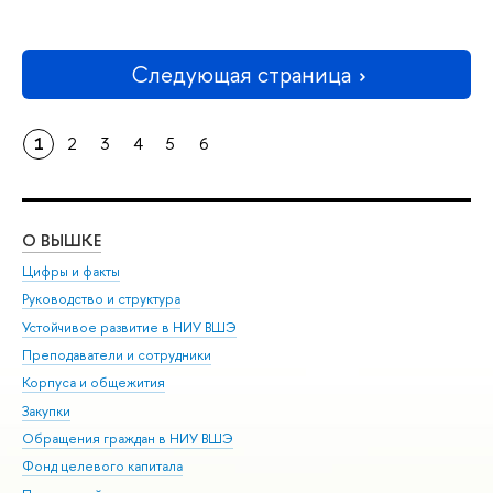
Следующая страница
1
2
3
4
5
6
О ВЫШКЕ
ОБ
Цифры и факты
Ли
Руководство и структура
Дов
Устойчивое развитие в НИУ ВШЭ
Ол
Преподаватели и сотрудники
При
Корпуса и общежития
Вы
Закупки
При
Обращения граждан в НИУ ВШЭ
Ас
Фонд целевого капитала
До