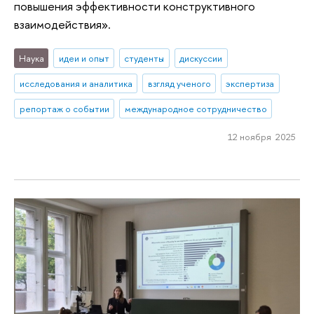
повышения эффективности конструктивного
взаимодействия».
Наука
идеи и опыт
студенты
дискуссии
исследования и аналитика
взгляд ученого
экспертиза
репортаж о событии
международное сотрудничество
12 ноября 2025