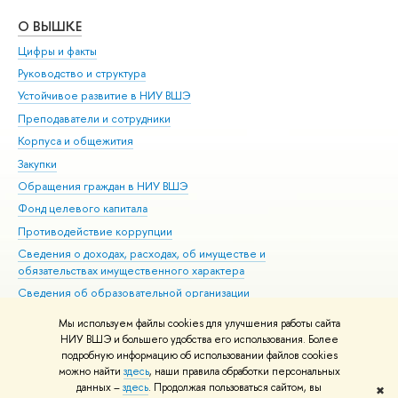
О ВЫШКЕ
ОБ
Цифры и факты
Ли
Руководство и структура
Дов
Устойчивое развитие в НИУ ВШЭ
Ол
Преподаватели и сотрудники
При
Корпуса и общежития
Вы
Закупки
При
Обращения граждан в НИУ ВШЭ
Ас
Фонд целевого капитала
До
Противодействие коррупции
Цен
Сведения о доходах, расходах, об имуществе и
Би
обязательствах имущественного характера
Об
Сведения об образовательной организации
Обр
Людям с ограниченными возможностями здоровья
Мы используем файлы cookies для улучшения работы сайта
Единая платежная страница
НИУ ВШЭ и большего удобства его использования. Более
подробную информацию об использовании файлов cookies
Работа в Вышке
можно найти
здесь
, наши правила обработки персональных
данных –
здесь
. Продолжая пользоваться сайтом, вы
✖