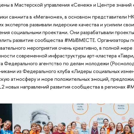
ены в Мастерской управления «Сенеж» и Центре знаний 
ики саммита в «Меганоме», в основном представители Н
х экспертов развивали лидерские качества и усилили сво
ения социальными проектами. Они разрабатывали проекты
елить развитие сообщества #МЫВМЕСТЕ. Организаторы п
вательного мероприятия очень креативно, в полной мере
ности современной инфраструктуры арт-кластера «Таври
а Федерального агентство по делам молодежи (Росмолод
никами из Федерального клуба «Лидеры социальных измен
кую атмосферу и море положительных эмоций, предложил
12 новых направлений развития сообщества в регионах 