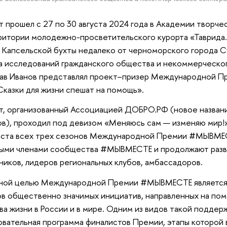
 прошел с 27 по 30 августа 2024 года в Академии творч
ритории молодежно-просветительского курорта «Таврида
 Капсельской бухты недалеко от черноморского города Су
 исследований гражданского общества и некоммерческо
лав Иванов представлял проект–призер Международной
Сказки для жизни спешат на помощь».
, организованный Ассоциацией ДОБРО.РФ (новое назван
в), проходил под девизом «Меняюсь сам — изменяю мир!».
иста всех трех сезонов Международной Премии #МЫВМЕС
ыми членами сообщества #МЫВМЕСТЕ и продолжают разви
ников, лидеров региональных клубов, амбассадоров.
ной целью Международной Премии #МЫВМЕСТЕ является 
в общественно значимых инициатив, направленных на по
ва жизни в России и в мире. Одним из видов такой поддер
вательная программа финалистов Премии, этапы которой в