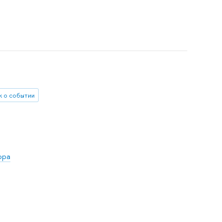
 о событии
ора