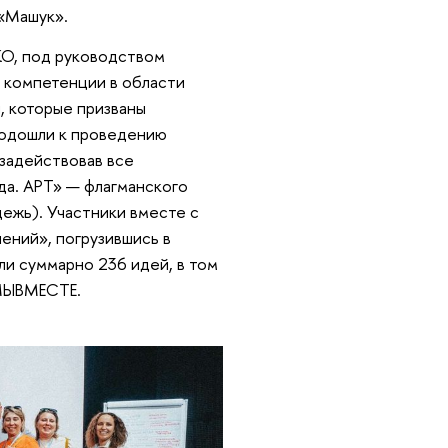
«Машук».
КО, под руководством
и компетенции в области
, которые призваны
одошли к проведению
 задействовав все
да. АРТ» — флагманского
ежь). Участники вместе с
ений», погрузившись в
и суммарно 236 идей, в том
#МЫВМЕСТЕ.