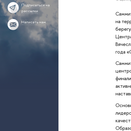
Подписаться на
рассылки
Саммит
на тер
Написать нам
берегу
Центра
Вячес
года «
Саммит
центро
финал
активн
настав
Основ
лидеро
качест
Образо