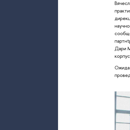
Вячесл
практи
дирекц
научно
сообще
партнt
Дари М
корпус
Ожидае
провед