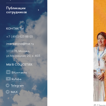
Публикации
сотрудников
КОНТАКТЫ:
+7 (495) 623 88 03
imersianova@hse.ru
101978, Москва,
ул.Мясницкая, 20, к. 403
МЫ В СОЦСЕТЯХ:
ВКонтакте
RuTube
Telegram
MAX
© Центр