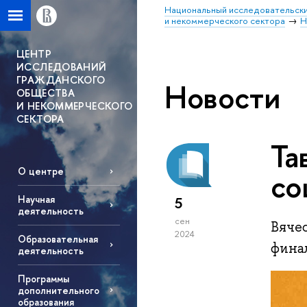
Национальный исследовательски
и некоммерческого сектора
Н
ЦЕНТР
ИССЛЕДОВАНИЙ
ГРАЖДАНСКОГО
Новости
ОБЩЕСТВА
И НЕКОММЕРЧЕСКОГО
СЕКТОРА
Та
О центре
со
Научная
5
деятельность
сен
Вячес
2024
Образовательная
фина
деятельность
Программы
дополнительного
образования