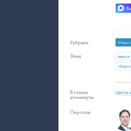
Рубрики
Общес
Темы
идеи и
Центр 
В статье
упомянуты
Персоны