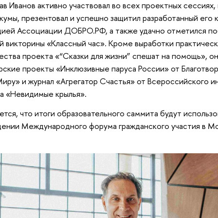
ав Иванов активно участвовал во всех проектных сессиях
кумы, презентовал и успешно защитил разработанный его
ией Ассоциации ДОБРО.РФ, а также удачно отметился п
й викторины «Классный час». Кроме выработки практическ
ства проекта «“Сказки для жизни” спешат на помощь», о
рские проекты «Инклюзивные паруса России» от Благотво
иру» и журнал «Агрегатор Счастья» от Всероссийского и
а «Невидимые крылья».
тся, что итоги образовательного саммита будут использо
ении Международного форума гражданского участия в Мо