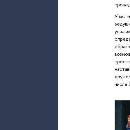
провед
Участн
ведущи
управл
опред
образо
возмож
проект
настав
дружес
числе 