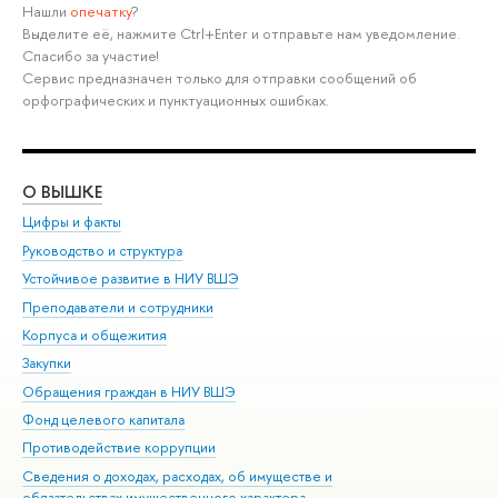
Нашли
опечатку
?
Выделите её, нажмите Ctrl+Enter и отправьте нам уведомление.
Спасибо за участие!
Сервис предназначен только для отправки сообщений об
орфографических и пунктуационных ошибках.
О ВЫШКЕ
ОБ
Цифры и факты
Ли
Руководство и структура
Дов
Устойчивое развитие в НИУ ВШЭ
Ол
Преподаватели и сотрудники
При
Корпуса и общежития
Вы
Закупки
При
Обращения граждан в НИУ ВШЭ
Ас
Фонд целевого капитала
До
Противодействие коррупции
Цен
Сведения о доходах, расходах, об имуществе и
Би
обязательствах имущественного характера