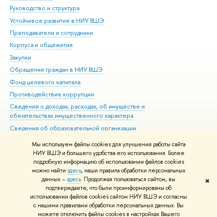
Руководство и структура
Дов
Устойчивое развитие в НИУ ВШЭ
Ол
Преподаватели и сотрудники
При
Корпуса и общежития
Вы
Закупки
При
Обращения граждан в НИУ ВШЭ
Ас
Фонд целевого капитала
До
Противодействие коррупции
Цен
Сведения о доходах, расходах, об имуществе и
Би
обязательствах имущественного характера
Об
Сведения об образовательной организации
Обр
Людям с ограниченными возможностями здоровья
Мы используем файлы cookies для улучшения работы сайта
Единая платежная страница
НИУ ВШЭ и большего удобства его использования. Более
подробную информацию об использовании файлов cookies
Работа в Вышке
можно найти
здесь
, наши правила обработки персональных
данных –
здесь
. Продолжая пользоваться сайтом, вы
✖
Редактору
подтверждаете, что были проинформированы об
© НИУ ВШЭ 1993–2026
Адреса и контакты
Условия использования
использовании файлов cookies сайтом НИУ ВШЭ и согласны
с нашими правилами обработки персональных данных. Вы
материалов
Политика конфиденциальности
Карта сайта
можете отключить файлы cookies в настройках Вашего
Шрифты HSE Sans и HSE Slab разработаны в
Школе дизайна НИУ ВШЭ