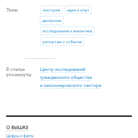
Темы
лектории
идеи и опыт
дискуссии
исследования и аналитика
репортаж о событии
Центр исследований
В статье
упомянуты
гражданского общества
и некоммерческого сектора
О ВЫШКЕ
ОБ
Цифры и факты
Ли