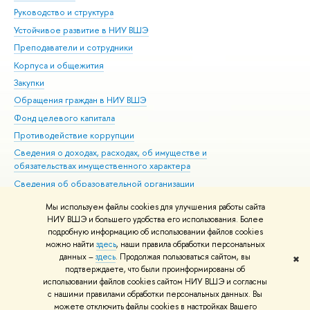
Руководство и структура
Дов
Устойчивое развитие в НИУ ВШЭ
Ол
Преподаватели и сотрудники
При
Корпуса и общежития
Вы
Закупки
При
Обращения граждан в НИУ ВШЭ
Ас
Фонд целевого капитала
До
Противодействие коррупции
Цен
Сведения о доходах, расходах, об имуществе и
Би
обязательствах имущественного характера
Об
Сведения об образовательной организации
Обр
Людям с ограниченными возможностями здоровья
Мы используем файлы cookies для улучшения работы сайта
Единая платежная страница
НИУ ВШЭ и большего удобства его использования. Более
подробную информацию об использовании файлов cookies
Работа в Вышке
можно найти
здесь
, наши правила обработки персональных
данных –
здесь
. Продолжая пользоваться сайтом, вы
✖
Редактору
подтверждаете, что были проинформированы об
© НИУ ВШЭ 1993–2026
Адреса и контакты
Условия использования
использовании файлов cookies сайтом НИУ ВШЭ и согласны
с нашими правилами обработки персональных данных. Вы
материалов
Политика конфиденциальности
Карта сайта
можете отключить файлы cookies в настройках Вашего
Шрифты HSE Sans и HSE Slab разработаны в
Школе дизайна НИУ ВШЭ