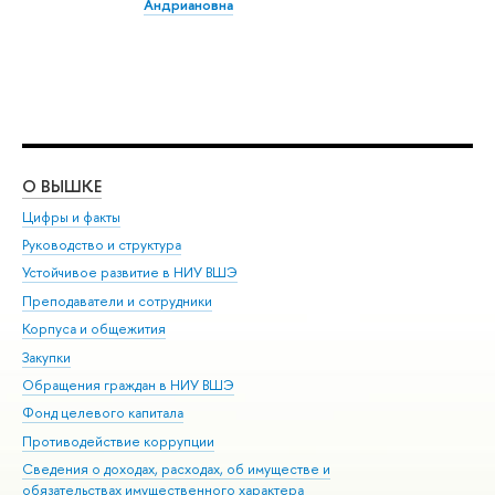
Андриановна
О ВЫШКЕ
ОБ
Цифры и факты
Ли
Руководство и структура
Дов
Устойчивое развитие в НИУ ВШЭ
Ол
Преподаватели и сотрудники
При
Корпуса и общежития
Вы
Закупки
При
Обращения граждан в НИУ ВШЭ
Ас
Фонд целевого капитала
До
Противодействие коррупции
Цен
Сведения о доходах, расходах, об имуществе и
Би
обязательствах имущественного характера