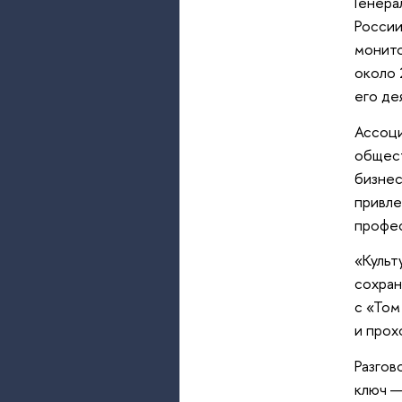
Генера
России
монито
около 
его де
Ассоци
общест
бизнес
привле
профес
«Культ
сохран
с «Том
и прох
Разгов
ключ —