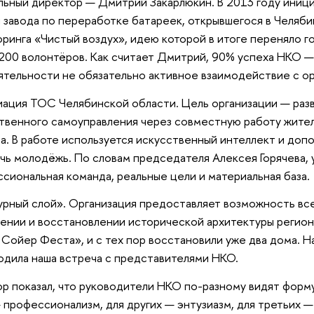
льный директор — Дмитрий Закарлюкин. В 2013 году иници
 завода по переработке батареек, открывшегося в Челяби
ринга «Чистый воздух», идею которой в итоге переняло го
200 волонтёров. Как считает Дмитрий, 90% успеха НКО — 
ятельности не обязательно активное взаимодействие с ор
ация ТОС Челябинской области. Цель организации — раз
венного самоуправления через совместную работу жител
а. В работе используется искусственный интеллект и доп
чь молодёжь. По словам председателя Алексея Горячева,
сиональная команда, реальные цели и материальная база.
урный слой». Организация предоставляет возможность вс
ении и восстановлении исторической архитектуры регион
 Сойер Феста», и с тех пор восстановили уже два дома. Н
одила наша встреча с представителями НКО.
ор показал, что руководители НКО по-разному видят форм
 профессионализм, для других — энтузиазм, для третьих —