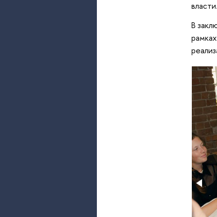
власти
В закл
рамках
реализ