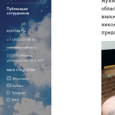
муни
обла
Публикации
сотрудников
взаи
неко
КОНТАКТЫ:
пред
+7 (495) 623 88 03
imersianova@hse.ru
101978, Москва,
ул.Мясницкая, 20, к. 403
МЫ В СОЦСЕТЯХ:
ВКонтакте
RuTube
Telegram
MAX