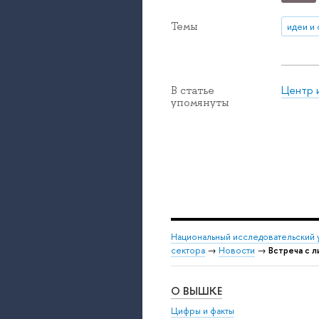
Темы
идеи и
Центр 
В статье
упомянуты
Национальный исследовательский 
сектора
→
Новости
→
Встреча с 
О ВЫШКЕ
Цифры и факты