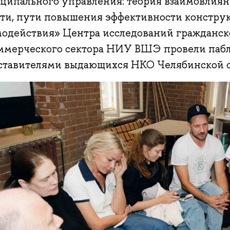
ципального управления: теория взаимовлиян
сти, пути повышения эффективности констру
модействия» Центра исследований гражданск
ммерческого сектора НИУ ВШЭ провели пабл
ставителями выдающихся НКО Челябинской о