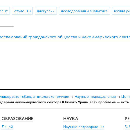
 опыт
студенты
дискуссии
исследования и аналитика
взгляд у
исследований гражданского общества и некоммерческого сект
университет «Высшая школа экономики»
→
Научные подразделения
→
Цент
лидерами некоммерческого сектора Южного Урала: есть проблема — есть
ОБРАЗОВАНИЕ
НАУКА
Р
Лицей
Научные подразделения
Би