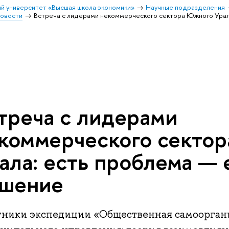
й университет «Высшая школа экономики»
Научные подразделения
овости
Встреча с лидерами некоммерческого сектора Южного Урал
треча с лидерами
коммерческого секто
ала: есть проблема — 
шение
тники экспедиции «Общественная самооргани