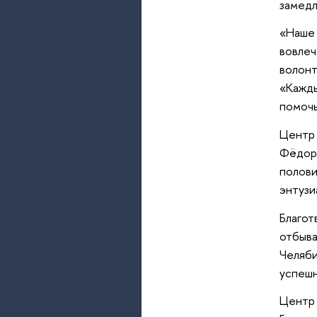
замедл
«Наше 
вовлеч
волонт
«Кажды
помочь
Центр 
Фёдоро
полови
энтузи
Благот
отбыва
Челяби
успешн
Центр 