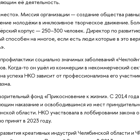
яющим её деятельность.
место». Миссия организации — создание общества равны
ение молодёжи в инклюзивное творческое движение. Боле
ёрский корпус — 250–300 человек. Директор по развитию
й способен на многое, если есть люди которые в это веря
».
профилактики социально значимых заболеваний «Чекпойн
в. Когда-то он ушёл из коммерции в некоммерческий секто
на успеха НКО зависит от профессионализма его участнико
азма.
ворительный фонд «Прикосновение к жизни». С 2014 года
ющим наказание и освободившимся из мест принудитель
нской области. НКО участвовала в лоббировании закона о
о принят в 2023 году.
развития креативных индустрий Челябинской области и 