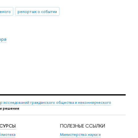
ченого
репортаж о событии
ора
р исследований гражданского общества и некоммерческого
 и решение
ЕСУРСЫ
ПОЛЕЗНЫЕ ССЫЛКИ
блиотека
Министерство науки и