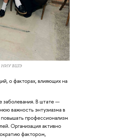
ра НИУ ВШЭ
ий, о факторах, влияющих на
 заболевания. В штате —
йнюю важность энтузиазма в
о повышать профессионализм
лей. Организация активно
рократию фактором,