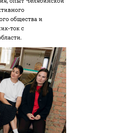
ия, опыт Челябинской
ктивного
ого общества и
ик-ток с
бласти.