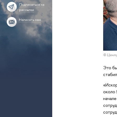
Подписаться на
рассылки
Написать нам
© Центр
Это бы
стабил
«Искор
около 
начале
сотруд
сотруд