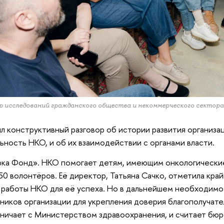
 исследований гражданского общества и некоммерческого секто
л конструктивный разговор об истории развития организац
ьность НКО, и об их взаимодействии с органами власти.
ка Фонд». НКО помогает детям, имеющим онкологические
50 волонтёров. Её директор, Татьяна Сачко, отметила кра
 работы НКО для её успеха. Но в дальнейшем необходим
ников организации для укрепления доверия благополучате
ничает с Министерством здравоохранения, и считает бю