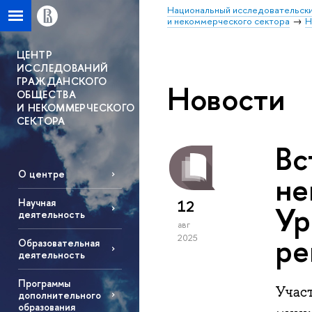
Национальный исследовательски
и некоммерческого сектора
Н
ЦЕНТР
ИССЛЕДОВАНИЙ
ГРАЖДАНСКОГО
Новости
ОБЩЕСТВА
И НЕКОММЕРЧЕСКОГО
СЕКТОРА
Вс
О центре
не
Научная
12
Ур
деятельность
авг
ре
2025
Образовательная
деятельность
Программы
Учас
дополнительного
образования