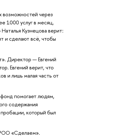
х возможностей через
е 1000 услуг в месяц,
 Наталья Кузнецова верит:
т и сделают всё, чтобы
т». Директор — Евгений
р. Евгений верит, что
в и лишь малая часть от
 фонд помогает людям,
ного содержания
 пробации, который был
ЧРОО «Сделаем».