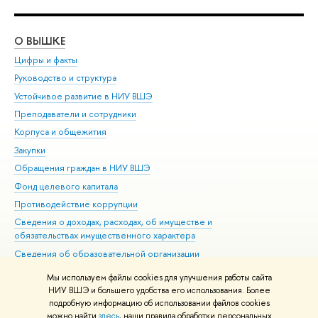
О ВЫШКЕ
ОБ
Цифры и факты
Ли
Руководство и структура
Дов
Устойчивое развитие в НИУ ВШЭ
Ол
Преподаватели и сотрудники
При
Корпуса и общежития
Вы
Закупки
При
Обращения граждан в НИУ ВШЭ
Ас
Фонд целевого капитала
До
Противодействие коррупции
Цен
Сведения о доходах, расходах, об имуществе и
Би
обязательствах имущественного характера
Об
Сведения об образовательной организации
Обр
Людям с ограниченными возможностями здоровья
Мы используем файлы cookies для улучшения работы сайта
Единая платежная страница
НИУ ВШЭ и большего удобства его использования. Более
подробную информацию об использовании файлов cookies
Работа в Вышке
можно найти
здесь
, наши правила обработки персональных